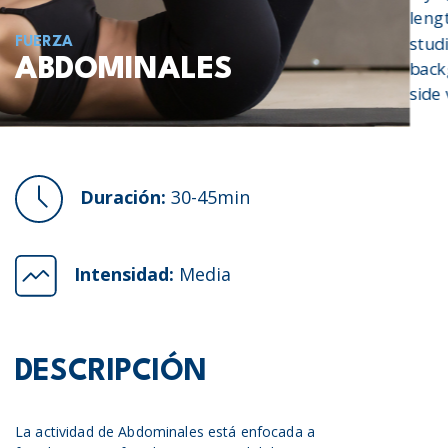
leng
stud
FUERZA
ABDOMINALES
back
side
Duración:
30-45min
Intensidad:
Media
DESCRIPCIÓN
La actividad de Abdominales está enfocada a