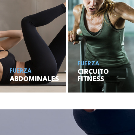
FUERZA
FUERZA
CIRCUITO
ABDOMINALES
FITNESS