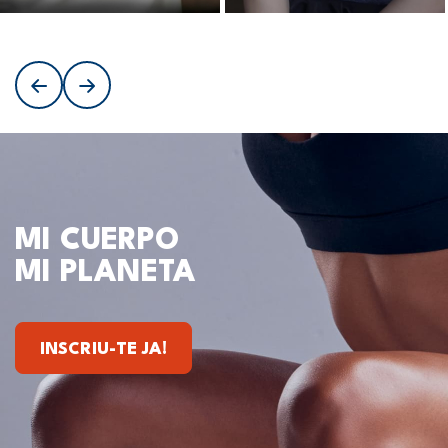
» alt=»Entrenamiento
» alt=»Entrenamiento
personal»>
personal»>
MI CUERPO
MI PLANETA
INSCRIU-TE JA!