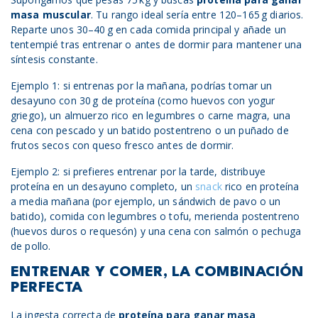
masa muscular
. Tu rango ideal sería entre 120–165 g diarios.
Reparte unos 30–40 g en cada comida principal y añade un
tentempié tras entrenar o antes de dormir para mantener una
síntesis constante.
Ejemplo 1: si entrenas por la mañana, podrías tomar un
desayuno con 30 g de proteína (como huevos con yogur
griego), un almuerzo rico en legumbres o carne magra, una
cena con pescado y un batido postentreno o un puñado de
frutos secos con queso fresco antes de dormir.
Ejemplo 2: si prefieres entrenar por la tarde, distribuye
proteína en un desayuno completo, un
snack
rico en proteína
a media mañana (por ejemplo, un sándwich de pavo o un
batido), comida con legumbres o tofu, merienda postentreno
(huevos duros o requesón) y una cena con salmón o pechuga
de pollo.
ENTRENAR Y COMER, LA COMBINACIÓN
PERFECTA
La ingesta correcta de
proteína para ganar masa