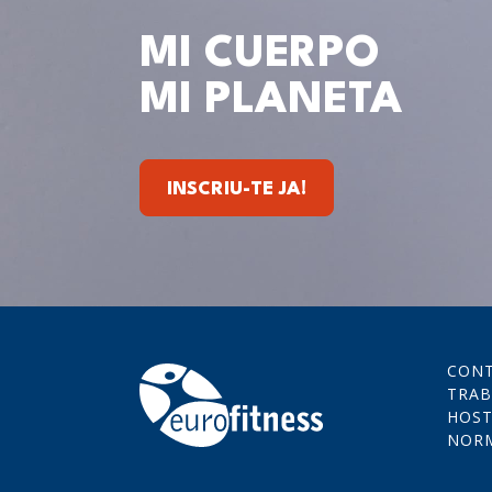
MI CUERPO
MI PLANETA
INSCRIU-TE JA!
CON
TRAB
HOST
NORM