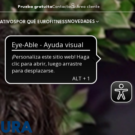
Prueba gratuita
Contacto
Área cliente
NOVEDADES
ATIVOS
POR QUÉ EUROFITNESS
AURA