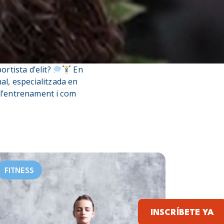
rtista d’elit?
En
l, especialitzada en
 l’entrenament i com
FITNESS
INSCRÍBETE YA