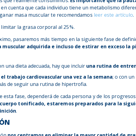
las que realmente consumimos.
Es importante que la paut
o en cuenta que cada individuo tiene un metabolismo difere
 ganar masa muscular te recomendamos
leer este artículo
.
imitar la grasa corporal al 25 %.
ximo, pasaremos más tiempo en la siguiente fase de defini
 muscular adquirida e incluso de estirar en exceso la p
on una dieta adecuada, hay que incluir
una rutina de entr
r el trabajo cardiovascular una vez a la semana
; o con un
ás de seguir una rutina de hipertrofia.
e esta fase, dependerá de cada persona y de los progresos 
 cuerpo tonificado, estaremos preparados para la sigui
inición
.
IÓN
ción
nos centramos en eliminar la mayor cantidad de gra