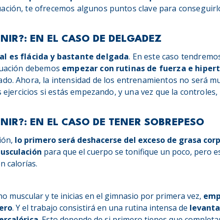
nuación, te ofrecemos algunos puntos clave para conseguirl
INIR?: EN EL CASO DE DELGADEZ
al es flácida y bastante delgada
. En este caso tendremo
ituación debemos
empezar con rutinas de fuerza e hipert
ado. Ahora, la intensidad de los entrenamientos no será mu
os ejercicios si estás empezando, y una vez que la controles,
INIR?: EN EL CASO DE TENER SOBREPESO
ión,
lo primero será deshacerse del exceso de grasa corp
musculación
para que el cuerpo se tonifique un poco, pero e
n calorías.
no muscular y te inicias en el gimnasio por primera vez,
emp
ero
. Y el trabajo consistirá en una rutina intensa de
levanta
ercalórica
. Esto depende de si primero tienes que complet