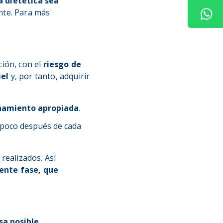
a dietética sea
nte. Para más
ción, con el
riesgo de
iel
y, por tanto, adquirir
enamiento apropiada
.
 poco después de cada
realizados. Así
ente fase, que
sa posible
.