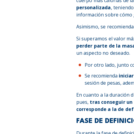
cuerpo más calorías de 
personalizada
, teniend
información sobre cómo
Asimismo, se recomienda l
Si superamos el valor má
perder parte de la masa
un aspecto no deseado.
Por otro lado, junto c
Se recomienda
inicia
sesión de pesas, adem
En cuanto a la duración d
pues,
tras conseguir un
corresponde a la de def
FASE DE DEFINIC
Durante la fase de defini