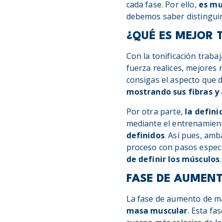
cada fase. Por ello,
es mu
debemos saber distinguir 
¿QUÉ ES MEJOR T
Con la tonificación trab
fuerza realices, mejores
consigas el aspecto que d
mostrando sus fibras y 
Por otra parte,
la defini
mediante el entrenamient
definidos
. Así pues, amb
proceso con pasos especí
de definir los músculos
.
FASE DE AUMEN
La fase de aumento de m
masa muscular
. Esta fa