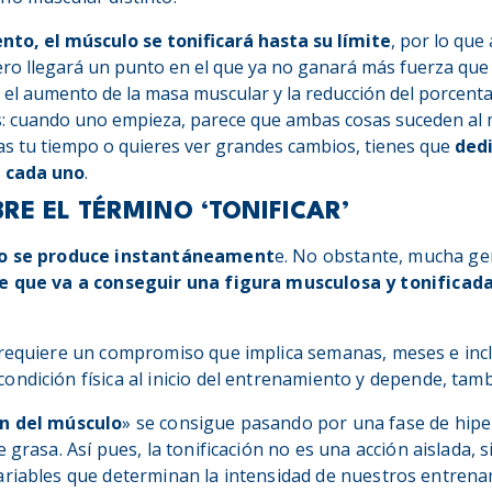
nto, el músculo se tonificará hasta su límite
, por lo que
o llegará un punto en el que ya no ganará más fuerza que
 el aumento de la masa muscular y la reducción del porcent
s: cuando uno empieza, parece que ambas cosas suceden al
s tu tiempo o quieres ver grandes cambios, tienes que
dedi
 cada uno
.
RE EL TÉRMINO ‘TONIFICAR’
 no se produce instantáneament
e. No obstante, mucha ge
de que va a conseguir una figura musculosa y tonificad
 requiere un compromiso que implica semanas, meses e incl
ndición física al inicio del entrenamiento y depende, tambi
ón del músculo
» se consigue pasando por una fase de hipe
 grasa. Así pues, la tonificación no es una acción aislada, 
ariables que determinan la intensidad de nuestros entrena