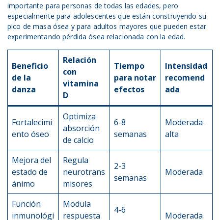
importante para personas de todas las edades, pero
especialmente para adolescentes que están construyendo su
pico de masa ósea y para adultos mayores que pueden estar
experimentando pérdida ósea relacionada con la edad.
Relación
Beneficio
Tiempo
Intensidad
con
de la
para notar
recomend
vitamina
danza
efectos
ada
D
Optimiza
Fortalecimi
6-8
Moderada-
absorción
ento óseo
semanas
alta
de calcio
Mejora del
Regula
2-3
estado de
neurotrans
Moderada
semanas
ánimo
misores
Función
Modula
4-6
inmunológi
respuesta
Moderada