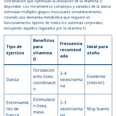
coordinación que optimizan la utilización de la vitamina D
disponible. Los movimientos complejos y variados de la danza
estimulan múltiples grupos musculares simultáneamente,
creando una demanda metabólica que requiere un
funcionamiento óptimo de todos los sistemas corporales,
incluyendo aquellos regulados por la vitamina D.
Beneficios
Frecuencia
Tipo de
para
Ideal para
recomend
ejercicio
vitamina
otoño
ada
D
Fortalecimi
3-4
ento óseo,
Excelente
Danza
veces/sema
coordinació
(interior)
na
n
Estimulació
Entrenamie
2-3
n ósea,
nto de
veces/sema
Muy bueno
masa
fuerza
na