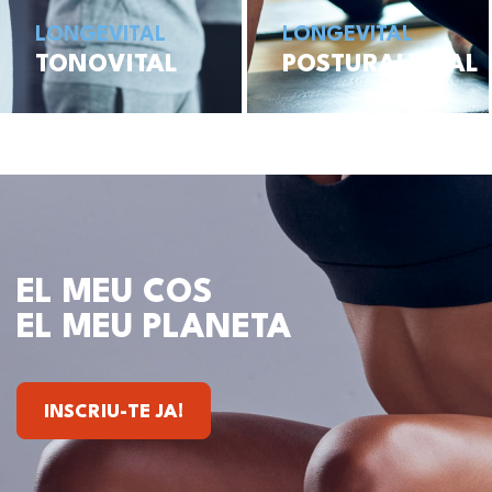
LONGEVITAL
LONGEVITAL
TONOVITAL
POSTURALVITAL
EL MEU COS
EL MEU PLANETA
INSCRIU-TE JA!