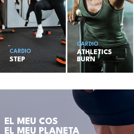
CARDIO
CARDIO
ATHLETICS
STEP
BURN
EL MEU COS
EL MEU PLANETA