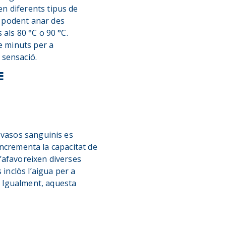
n diferents tipus de
 podent anar des
als 80 °C o 90 °C.
e minuts per a
 sensació.
E
 vasos sanguinis es
’incrementa la capacitat de
s’afavoreixen diverses
 inclòs l’aigua per a
es. Igualment, aquesta