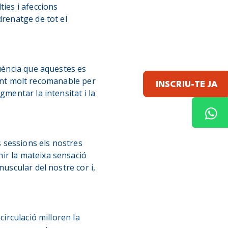
ties i afeccions
drenatge de tot el
qüència que aquestes es
r tant molt recomanable per
INSCRIU-TE JA
gmentar la intensitat i la
s sessions els nostres
ir la mateixa sensació
muscular del nostre cor i,
circulació milloren la