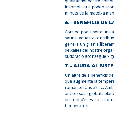
qualitat del nostre somni
insomni i que poden acon
minuts de la mateixa man
6.- BENEFICIS DE
Com no podia ser d’una alt
sauna, aquesta contribuei
genera un gran alliberame
deixalles del nostre orga
sudoració aconsegueix ge
7.- AJUDA AL SI
Un altre dels beneficis d
que augmenta la temperat
roman en uns 38 °C. Amb 
anticossos i glòbuls blan
enfront d’elles. La calor
temperatura.