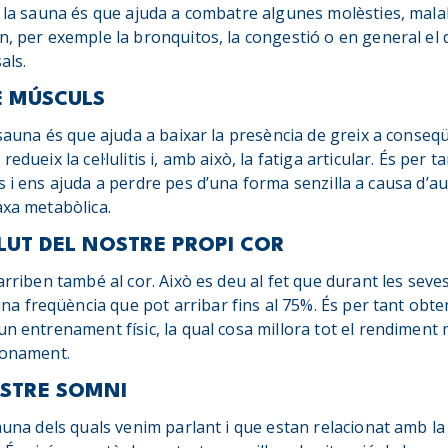
e la sauna és que ajuda a combatre algunes molèsties, malal
n, per exemple la bronquitos, la congestió o en general el 
als.
DE MÚSCULS
a sauna és que ajuda a baixar la presència de greix a conse
redueix la cel·lulitis i, amb això, la fatiga articular. És pe
s i ens ajuda a perdre pes d’una forma senzilla a causa d’au
axa metabòlica.
ALUT DEL NOSTRE PROPI COR
arriben també al cor. Això es deu al fet que durant les seve
 freqüència que pot arribar fins al 75%. És per tant obten
un entrenament físic, la qual cosa millora tot el rendiment 
cionament.
OSTRE SOMNI
auna dels quals venim parlant i que estan relacionat amb la 