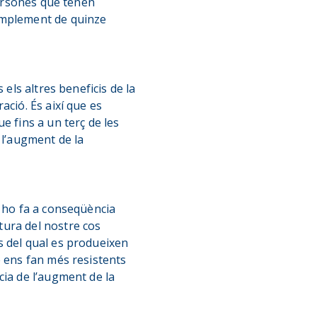
persones que tenen
simplement de quinze
els altres beneficis de la
ació. És així que es
e fins a un terç de les
 l’augment de la
ò ho fa a conseqüència
tura del nostre cos
s del qual es produeixen
e ens fan més resistents
cia de l’augment de la