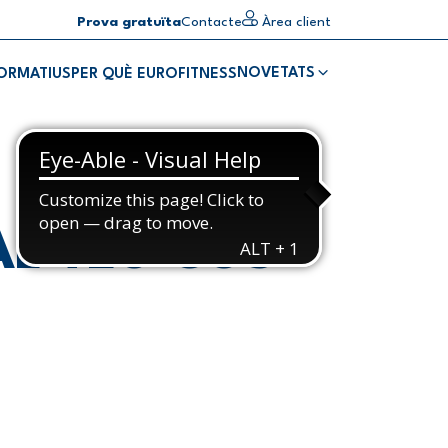
Prova gratuïta
Contacte
Àrea client
NOVETATS
FORMATIUS
PER QUÈ EUROFITNESS
AL TEU COS