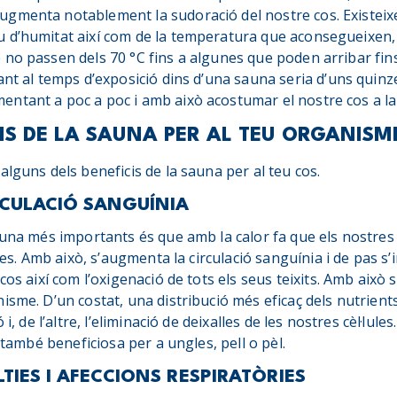
gmenta notablement la sudoració del nostre cos. Existeixe
 d’humitat així com de la temperatura que aconsegueixen,
no passen dels 70 °C fins a algunes que poden arribar fins 
ant al temps d’exposició dins d’una sauna seria d’uns quinz
ntant a poc a poc i amb això acostumar el nostre cos a la
IS DE LA SAUNA PER AL TEU ORGANISM
alguns dels beneficis de la sauna per al teu cos.
IRCULACIÓ SANGUÍNIA
auna més importants és que amb la calor fa que els nostres
bles. Amb això, s’augmenta la circulació sanguínia i de pas s
cos així com l’oxigenació de tots els seus teixits. Amb això 
isme. D’un costat, una distribució més eficaç dels nutrients
 i, de l’altre, l’eliminació de deixalles de les nostres cèl·lul
s també beneficiosa per a ungles, pell o pèl.
TIES I AFECCIONS RESPIRATÒRIES