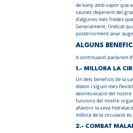
de bany amb vapor que au
saunes depenent del grau
d’algunes més fredes que 
Generalment, l’indicat qu
posteriorment anar augme
ALGUNS BENEFIC
A continuació parlarem d’
1.- MILLORA LA C
Un dels beneficis de la s
dilatin i siguin més flexi
desintoxicació del nostre 
funcions del nostre organ
afavorir la seva hidratació
millora de la circulació é
2.- COMBAT MALAL