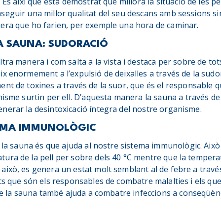
. És així que està demostrat que millora la situació de les 
seguir una millor qualitat del seu descans amb sessions 
era que ho farien, per exemple una hora de caminar.
 LA SAUNA: SUDORACIÓ
ra manera i com salta a la vista i destaca per sobre de tots 
x enormement a l’expulsió de deixalles a través de la sudor
nt de toxines a través de la suor, que és el responsable qu
nisme surtin per ell. D’aquesta manera la sauna a través de
nerar la desintoxicació íntegra del nostre organisme.
STEMA IMMUNOLÒGIC
e la sauna és que ajuda al nostre sistema immunològic. Aix
ura de la pell per sobre dels 40 °C mentre que la tempera
això, es genera un estat molt semblant al de febre a travé
cs que són els responsables de combatre malalties i els qu
 de la sauna també ajuda a combatre infeccions a conseqüèn