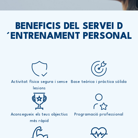
BENEFICIS DEL SERVEI D
´ENTRENAMENT PERSONAL
Activitat física segura i sense
Base teòrica i pràctica sòlida
lesions
Aconsegueix els teus objectius
Programació professional
més ràpid