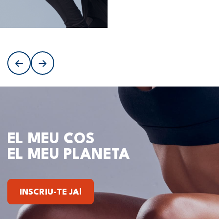
” alt=”Entrenament
personal”>
EL MEU COS
EL MEU PLANETA
INSCRIU-TE JA!