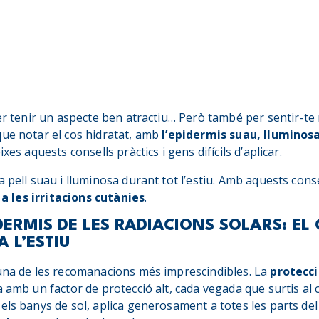
r tenir un aspecte ben atractiu… Però també per sentir-te m
que notar el cos hidratat, amb
l’epidermis suau, lluminos
xes aquests consells pràctics i gens difícils d’aplicar.
a pell suau i lluminosa durant tot l’estiu. Amb aquests cons
a les irritacions cutànies
.
DERMIS DE LES RADIACIONS SOLARS: EL
A L’ESTIU
 una de les recomanacions més imprescindibles. La
protecci
a amb un factor de protecció alt, cada vegada que surtis al 
els banys de sol, aplica generosament a totes les parts de