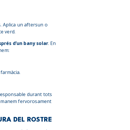
. Aplica un aftersun o
e verd.
sprés d’un bany solar
. En
anem:
 farmàcia.
responsable durant tots
recomanem fervorosament
URA DEL ROSTRE