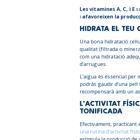
Les vitamines A, C, i E
só
i
afavoreixen la producc
HIDRATA EL TEU 
Una bona hidratació cel·l
qualitat (filtrada o miner
com una hidratació adequa
d’arrugues.
L’aigua és essencial per m
podràs gaudir d’una pell su
recompensarà amb un aspe
L’ACTIVITAT FÍS
TONIFICADA
Efectivament, practicant 
una rutina d’activitat físi
estimula la producció de 