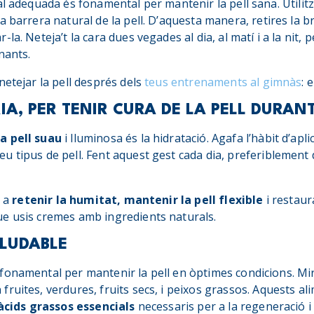
al adequada és fonamental per mantenir la pell sana. Utilit
 barrera natural de la pell. D’aquesta manera, retires la bru
la. Neteja’t la cara dues vegades al dia, al matí i a la nit, 
nants.
netejar la pell després dels
teus entrenaments al gimnàs
: 
IA, PER TENIR CURA DE LA PELL DURANT
a pell suau
i lluminosa és la hidratació. Agafa l’hàbit d’apl
teu tipus de pell. Fent aquest gest cada dia, preferiblement 
à a
retenir la humitat, mantenir la pell flexible
i restaur
e usis cremes amb ingredients naturals.
LUDABLE
fonamental per mantenir la pell en òptimes condicions. Mi
ruites, verdures, fruits secs, i peixos grassos. Aquests a
cids grassos essencials
necessaris per a la regeneració i 