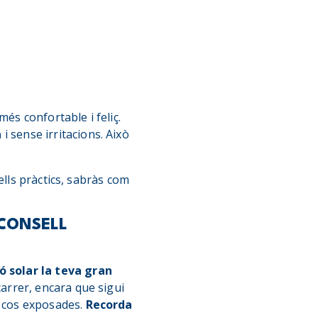
és confortable i feliç.
a
i sense irritacions. Això
ells pràctics, sabràs com
 CONSELL
ó solar la teva gran
carrer, encara que sigui
l cos exposades.
Recorda