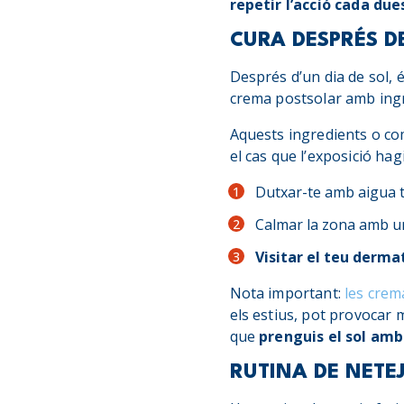
repetir l’acció cada due
CURA DESPRÉS D
Després d’un dia de sol, 
crema postsolar amb ingre
Aquests ingredients o co
el cas que l’exposició ha
Dutxar-te amb aigua tè
Calmar la zona amb un
Visitar el teu derma
Nota important:
les crem
els estius, pot provocar 
que
prenguis el sol am
RUTINA DE NETE