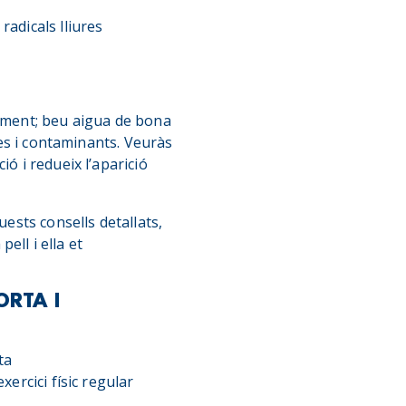
adicals lliures
dament; beu aigua de bona
ues i contaminants. Veuràs
ó i redueix l’aparició
uests consells detallats,
ell i ella et
ORTA I
ita
xercici físic regular