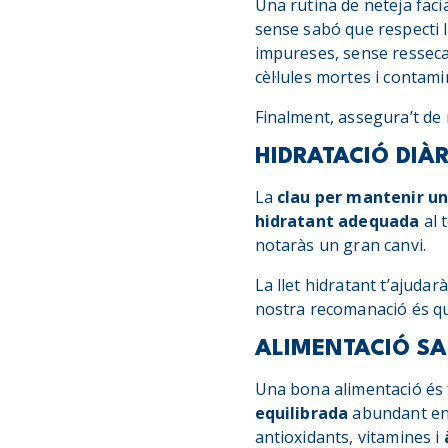
Una rutina de neteja faci
sense sabó que respecti la
impureses, sense ressecar-
cèl·lules mortes i contami
Finalment, assegura’t de 
HIDRATACIÓ DIÀR
La
clau per mantenir un
hidratant adequada
al 
notaràs un gran canvi.
La llet hidratant t’ajudar
nostra recomanació és qu
ALIMENTACIÓ SA
Una bona alimentació és 
equilibrada
abundant en f
antioxidants, vitamines i
à