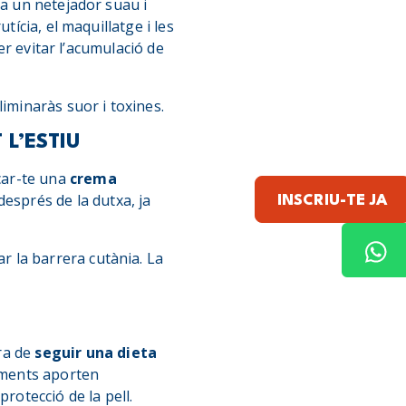
za un netejador suau i
tícia, el maquillatge i les
per evitar l’acumulació de
eliminaràs suor i toxines.
 L’ESTIU
icar-te una
c
rema
després de la dutxa, ja
INSCRIU-TE JA
ar la barrera cutània. La
ra de
seguir una dieta
liments aporten
protecció de la pell.