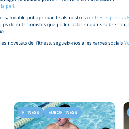
la pell
.
a i saludable pot apropar-te als nostres
centres esportius 
ps de nutricionistes que poden aclarir dubtes sobre com cu
ió.
s les novetats del fitness, segueix-nos a les xarxes socials
Y
FITNESS
EUROFITNESS