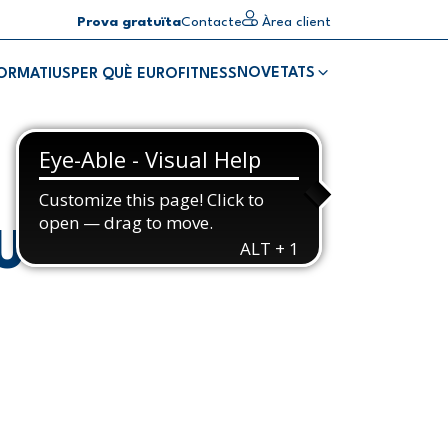
Prova gratuïta
Contacte
Àrea client
NOVETATS
FORMATIUS
PER QUÈ EUROFITNESS
U