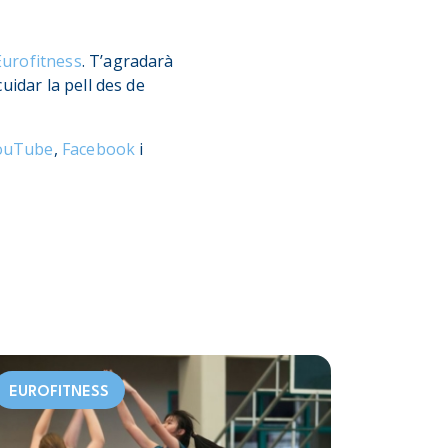
Eurofitness
. T’agradarà
idar la pell des de
ouTube
,
Facebook
i
EUROFITNESS