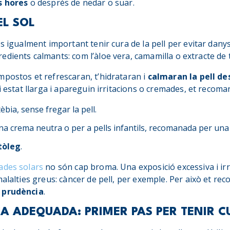
s hores
o després de nedar o suar.
EL SOL
és igualment important tenir cura de la pell per evitar danys
dients calmants: com l’àloe vera, camamilla o extracte de t
mpostos et refrescaran, t’hidrataran i
calmaran la pell de
gi estat llarga i apareguin irritacions o cremades, et recom
bia, sense fregar la pell.
a crema neutra o per a pells infantils, recomanada per una
tòleg
.
ades solars
no són cap broma. Una exposició excessiva i ir
malalties greus: càncer de pell, per exemple. Per això et 
b prudència
.
JA ADEQUADA: PRIMER PAS PER TENIR C