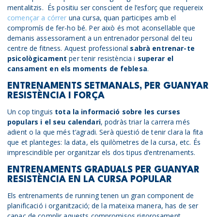
mentalitzis. És positiu ser conscient de l’esforç que requereix
començar a córrer
una cursa, quan participes amb el
compromís de fer-ho bé. Per això és mot aconsellable que
demanis assessorament a un entrenador personal del teu
centre de fitness. Aquest professional
sabrà entrenar-te
psicològicament
per tenir resistència i
superar el
cansament en els moments de feblesa
.
ENTRENAMENTS SETMANALS, PER GUANYAR
RESISTÈNCIA I FORÇA
Un cop tinguis
tota la informació sobre les curses
populars i el seu calendari
, podràs triar la carrera més
adient o la que més t’agradi. Serà qüestió de tenir clara la fita
que et planteges: la data, els quilòmetres de la cursa, etc. És
imprescindible per organitzar els dos tipus d’entrenaments.
ENTRENAMENTS GRADUALS PER GUANYAR
RESISTÈNCIA EN LA CURSA POPULAR
Els entrenaments de running tenen un gran component de
planificació i organització; de la mateixa manera, has de ser
capaç de complir aquests compromisos rigorosament.