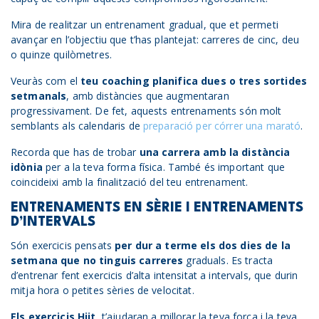
Mira de realitzar un entrenament gradual, que et permeti
avançar en l’objectiu que t’has plantejat: carreres de cinc, deu
o quinze quilòmetres.
Veuràs com el
teu coaching planifica dues o tres sortides
setmanals
, amb distàncies que augmentaran
progressivament. De fet, aquests entrenaments són molt
semblants als calendaris de
preparació per córrer una marató
.
Recorda que has de trobar
una carrera amb la distància
idònia
per a la teva forma física. També és important que
coincideixi amb la finalització del teu entrenament.
ENTRENAMENTS EN SÈRIE I ENTRENAMENTS
D’INTERVALS
Són exercicis pensats
per dur a terme els dos dies de la
setmana que no tinguis carreres
graduals. Es tracta
d’entrenar fent exercicis d’alta intensitat a intervals, que durin
mitja hora o petites sèries de velocitat.
Els exercicis Hiit
, t’ajudaran a millorar la teva força i la teva