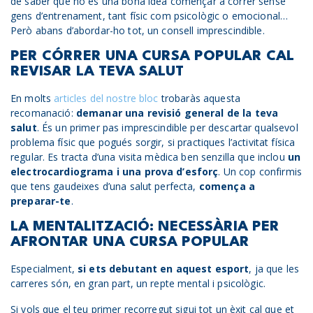
de saber que no és una bona idea començar a córrer sense
gens d’entrenament, tant físic com psicològic o emocional…
Però abans d’abordar-ho tot, un consell imprescindible.
PER CÓRRER UNA CURSA POPULAR CAL
REVISAR LA TEVA SALUT
En molts
articles del nostre bloc
trobaràs aquesta
recomanació:
demanar una revisió general de la teva
salut
. És un primer pas imprescindible per descartar qualsevol
problema físic que pogués sorgir, si practiques l’activitat física
regular. Es tracta d’una visita mèdica ben senzilla que inclou
un
electrocardiograma i una prova d’esforç
. Un cop confirmis
que tens gaudeixes d’una salut perfecta,
comença a
preparar-te
.
LA MENTALITZACIÓ: NECESSÀRIA PER
AFRONTAR UNA CURSA POPULAR
Especialment,
si ets debutant en aquest esport
, ja que les
carreres són, en gran part, un repte mental i psicològic.
Si vols que el teu primer recorregut sigui tot un èxit cal que et