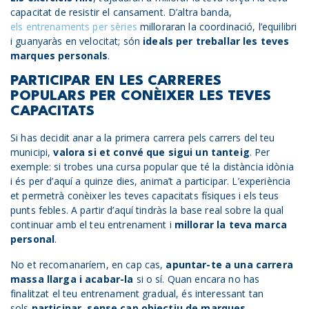
capacitat de resistir el cansament. D’altra banda,
els entrenaments per sèries
milloraran la coordinació, l’equilibri
i guanyaràs en velocitat; són
ideals per treballar les teves
marques personals
.
PARTICIPAR EN LES CARRERES
POPULARS PER CONÈIXER LES TEVES
CAPACITATS
Si has decidit anar a la primera carrera pels carrers del teu
municipi,
valora si et convé que sigui un tanteig
. Per
exemple: si trobes una cursa popular que té la distància idònia
i és per d’aquí a quinze dies, anima’t a participar. L’experiència
et permetrà conèixer les teves capacitats físiques i els teus
punts febles. A partir d’aquí tindràs la base real sobre la qual
continuar amb el teu entrenament i
millorar la teva marca
personal
.
No et recomanaríem, en cap cas,
apuntar-te a una carrera
massa llarga i acabar-la
si o sí. Quan encara no has
finalitzat el teu entrenament gradual, és interessant tan
sols
participar, sense cap objectiu de marques
.