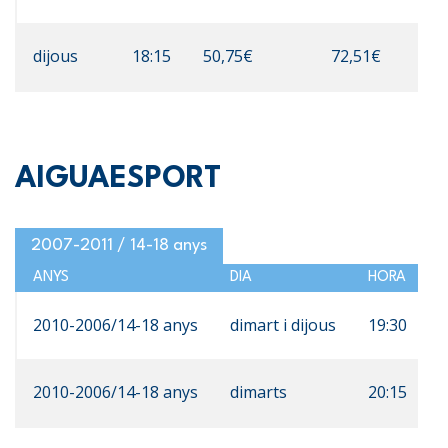
dijous
18:15
50,75€
72,51€
AIGUAESPORT
2007-2011 / 14-18 anys
ANYS
DIA
HORA
P
2010-2006/14-18 anys
dimart i dijous
19:30
7
2010-2006/14-18 anys
dimarts
20:15
5