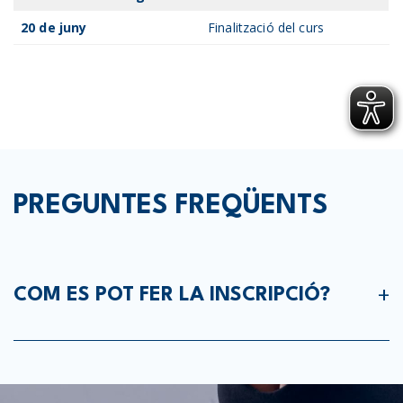
20 de juny
Finalització del curs
PREGUNTES FREQÜENTS
COM ES POT FER LA INSCRIPCIÓ?
Les inscripcions es poden fer a taulell
Les renovacions es s’han de fer online