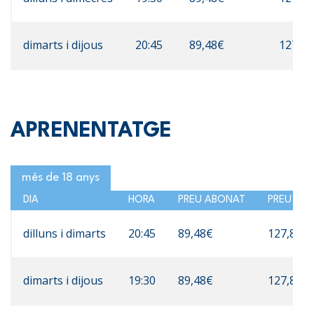
dimarts i dijous
20:45
89,48€
127,8
APRENENTATGE
més de 18 anys
DIA
HORA
PREU ABONAT
PREU NO
dilluns i dimarts
20:45
89,48€
127,83€
dimarts i dijous
19:30
89,48€
127,83€