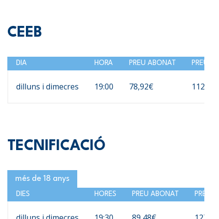
CEEB
DIA
HORA
PREU ABONAT
PREU N
dilluns i dimecres
19:00
78,92€
112,74
TECNIFICACIÓ
més de 18 anys
DIES
HORES
PREU ABONAT
PREU 
dilluns i dimecres
19:30
89,48€
127,8