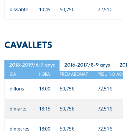
dissabte
10:45
50,75€
72,51€
CAVALLETS
2018-2019/6-7 anys
2016-2017/8-9 anys
2014-
DIA
HORA
PREU ABONAT
PREU NO ABONA
dilluns
18:00
50,75€
72,51€
dimarts
18:15
50,75€
72,51€
dimecres
18:00
50,75€
72,51€