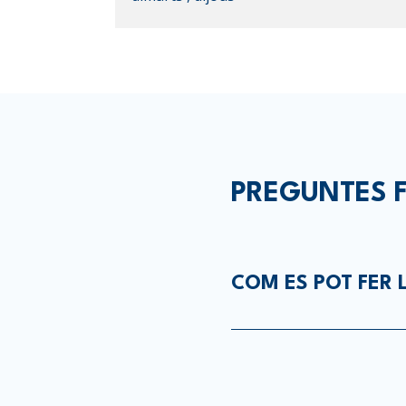
PREGUNTES 
COM ES POT FER 
Les inscripcions es po
club