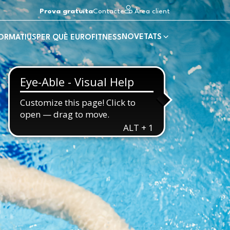
Prova gratuïta
Contacte
Àrea client
NOVETATS
FORMATIUS
PER QUÈ EUROFITNESS