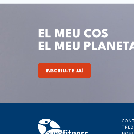
EL MEU COS
EL MEU PLANET
INSCRIU-TE JA!
CON
TREB
HOST