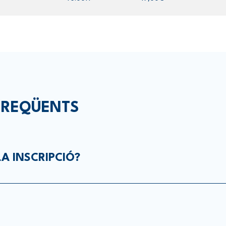
FREQÜENTS
LA INSCRIPCIÓ?
dran fer a partir del dia 16 de maig de forma online