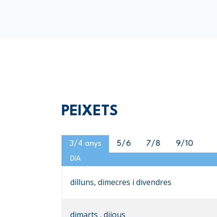
PEIXETS
3/4 anys
5/6
7/8
9/10
DIA
dilluns, dimecres i divendres
dimarts , dijous