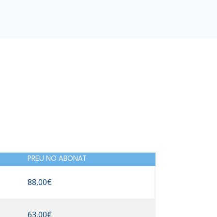
PREU NO ABONAT
88,00€
63,00€