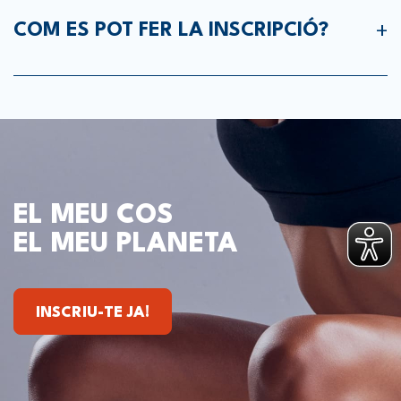
COM ES POT FER LA INSCRIPCIÓ?
Les inscripcions es podran fer a partir del dia
19 de maig de forma online o a la recepció del
club
EL MEU COS
EL MEU PLANETA
INSCRIU-TE JA!