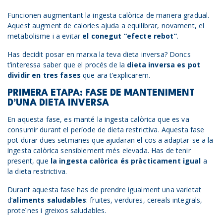
Funcionen augmentant la ingesta calòrica de manera gradual.
Aquest augment de calories ajuda a equilibrar, novament, el
metabolisme i a evitar
el conegut “efecte rebot”
.
Has decidit posar en marxa la teva dieta inversa? Doncs
t’interessa saber que el procés de la
dieta inversa es pot
dividir en tres fases
que ara t’explicarem.
PRIMERA ETAPA: FASE DE MANTENIMENT
D’UNA DIETA INVERSA
En aquesta fase, es manté la ingesta calòrica que es va
consumir durant el període de dieta restrictiva. Aquesta fase
pot durar dues setmanes que ajudaran el cos a adaptar-se a la
ingesta calòrica sensiblement més elevada. Has de tenir
present, que
la ingesta calòrica és pràcticament igual
a
la dieta restrictiva.
Durant aquesta fase has de prendre igualment una varietat
d’
aliments saludables
: fruites, verdures, cereals integrals,
proteïnes i greixos saludables.