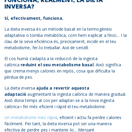
FUNCIONA, REALMENT, LA DIETA
INVERSA?
Sí, efectivament, funciona.
La dieta inversa és un mètode basat en la termogènesi
adaptativa o tomba metabòlica, com hem explicat a l’inici… I la
clau de la seva eficiència és, precisament, incidir en el teu
metabolisme, fer-lo treballar. Així de senzill.
El cos humà s’adapta a la reducció de la ingesta
calòrica
reduint el seu metabolisme basal
. Això significa
que crema menys calories en repòs, cosa que dificulta la
pèrdua de pes.
La dieta inversa
ajuda a revertir aquesta
adaptació
augmentant la ingesta calòrica de manera gradual.
Això dona temps al cos per adaptar-se a la nova ingesta
calòrica i fer més eficient i ràpid el teu metabolisme.
Un metabolisme més ràpid
, eficient i actiu fa perdre calories
fàcilment. Per tant, la dieta inversa pot ser una manera
efectiva de perdre pes i mantenir-lo… Menjant