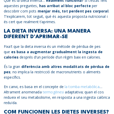
Què és la dieta inversa…
Realment funciona?
Si t’estàs fent
aquestes preguntes,
has arribat al bloc perfecte
per
descobrir com pots
menjar més, tot perdent pes corporal
.
T’explicarem, tot seguit, què és aquesta proposta nutricional i
és cert que realment t’aprimes.
LA DIETA INVERSA: UNA MANERA
DIFERENT D’APRIMAR-SE
Fixa’t que la dieta inversa és un mètode de pèrdua de pes
que
es basa a augmentar gradualment la ingesta de
calories
després d’un període d’un règim baix en calories.
És la gran
diferència amb altres modalitats de pèrdua de
pes
; no implica la restricció de macronutrients o aliments
específics.
En canvi, es basa en el concepte de
la tomba metabòlica
…
Altrament anomenada
termogènesi
adaptativa; quan el cos
redueix el seu metabolisme, en resposta a una ingesta calòrica
reduïda.
COM FUNCIONEN LES DIETES INVERSES?