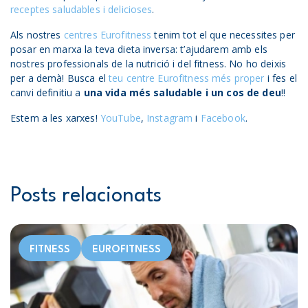
receptes saludables i delicioses
.
Als nostres
centres Eurofitness
tenim tot el que necessites per
posar en marxa la teva dieta inversa: t’ajudarem amb els
nostres professionals de la nutrició i del fitness. No ho deixis
per a demà! Busca el
teu centre Eurofitness més proper
i fes el
canvi definitiu a
una vida més saludable i un cos de deu
!!
Estem a les xarxes!
YouTube
,
Instagram
i
Facebook
.
Posts relacionats
FITNESS
EUROFITNESS