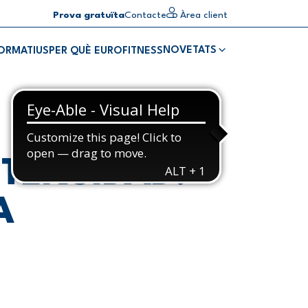
Prova gratuïta
Contacte
Àrea client
NOVETATS
FORMATIUS
PER QUÈ EUROFITNESS
TENSIDAD:
A