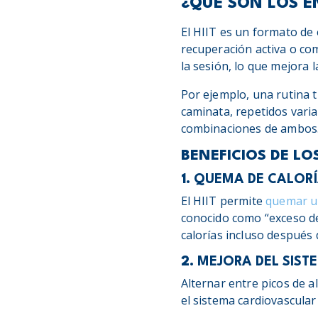
¿QUÉ SON LOS E
El HIIT es un formato de
recuperación activa o com
la sesión, lo que mejora l
Por ejemplo, una rutina t
caminata, repetidos varias
combinaciones de ambos
BENEFICIOS DE LO
1.
QUEMA DE CALORÍA
El HIIT permite
quemar un
conocido como “exceso d
calorías incluso después 
2.
MEJORA DEL SIST
Alternar entre picos de a
el sistema cardiovascular