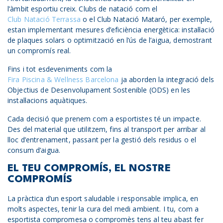
l’àmbit esportiu creix. Clubs de natació com el
Club Natació Terrassa
o el Club Natació Mataró, per exemple,
estan implementant mesures d’eficiència energètica: instal·lació
de plaques solars o optimització en l’ús de l’aigua, demostrant
un compromís real.
Fins i tot esdeveniments com la
Fira Piscina & Wellness Barcelona
ja aborden la integració dels
Objectius de Desenvolupament Sostenible (ODS) en les
instal·lacions aquàtiques.
Cada decisió que prenem com a esportistes té un impacte.
Des del material que utilitzem, fins al transport per arribar al
lloc d’entrenament, passant per la gestió dels residus o el
consum d’aigua.
EL TEU COMPROMÍS, EL NOSTRE
COMPROMÍS
La pràctica d’un esport saludable i responsable implica, en
molts aspectes, tenir la cura del medi ambient. I tu, com a
esportista compromesa o compromès tens al teu abast fer