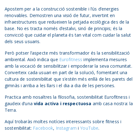
Apostem per a la construcció sostenible i l’ús d’energies
renovables. Demostren una visió de futur, invertint en
infraestructures que redueixen la petjada ecològica des de la
base. No es tracta només d’estalvi, sinó de principis; és la
convicció que cuidar el planeta és tan vital com cuidar la salut
dels seus usuaris.
Però potser l’aspecte més transformador és la sensibilització
ambiental. Això indica que
Eurofitness
implementa mesures
amb la vocació de sensibilitzar i empoderar la seva comunitat.
Converteix cada usuari en part de la solució, fomentant una
cultura de sostenibilitat que s’estén més enllà de les parets del
gimnàs i arriba a les llars i el dia a dia de les persones.
Practica amb nosaltres la filosofia, sostenibilitat Eurofitness i
gaudeix d’una
vida activa i respectuosa
amb casa nostra: la
Terra.
Aquí trobaràs moltes notícies interessants sobre fitness i
sostenibilitat:
Facebook
,
Instagram
i
YouTube
.