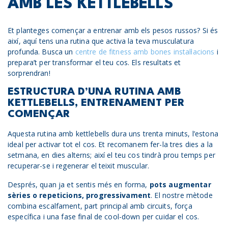
AMB LES KETTLEBELLS
Et planteges començar a entrenar amb els pesos russos? Si és
així, aquí tens una rutina que activa la teva musculatura
profunda. Busca un
centre de fitness amb bones instal·lacions
i
prepara’t per transformar el teu cos. Els resultats et
sorprendran!
ESTRUCTURA D’UNA RUTINA AMB
KETTLEBELLS, ENTRENAMENT PER
COMENÇAR
Aquesta rutina amb kettlebells dura uns trenta minuts, l’estona
ideal per activar tot el cos. Et recomanem fer-la tres dies a la
setmana, en dies alterns; així el teu cos tindrà prou temps per
recuperar-se i regenerar el teixit muscular.
Després, quan ja et sentis més en forma,
pots augmentar
sèries o repeticions, progressivament
. El nostre mètode
combina escalfament, part principal amb circuits, força
específica i una fase final de cool-down per cuidar el cos.