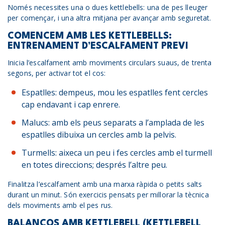
Només necessites una o dues kettlebells: una de pes lleuger
per començar, i una altra mitjana per avançar amb seguretat.
COMENCEM AMB LES KETTLEBELLS:
ENTRENAMENT D’ESCALFAMENT PREVI
Inicia l’escalfament amb moviments circulars suaus, de trenta
segons, per activar tot el cos:
Espatlles: dempeus, mou les espatlles fent cercles
cap endavant i cap enrere.
Malucs: amb els peus separats a l’amplada de les
espatlles dibuixa un cercles amb la pelvis.
Turmells: aixeca un peu i fes cercles amb el turmell
en totes direccions; després l’altre peu.
Finalitza l’escalfament amb una marxa ràpida o petits salts
durant un minut. Són exercicis pensats per millorar la tècnica
dels moviments amb el pes rus.
BALANÇOS AMB KETTLEBELL (KETTLEBELL