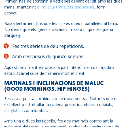
Primer, has de sostenir la kettlebell davant del pit amb les dues
mans, mantenint
el múscul transvers abdominal,
ferm i
activat.
Baixa lentament fins que les cuixes quedin paral·leles al terra.
No deixis que els genolls s’avancin massa ni que l’esquena
s’arquegi.
Fes tres sèries de deu repeticions.
Amb descansos de quinze segons.
Aquest moviment enforteix la part inferior del cos i ajuda a
estabilitzar el core de manera molt eficient.
MATINALS I INCLINACIONS DE MALUC
(GOOD MORNINGS, HIP HINGES)
Fes ara aquesta combinació de moviments… Notaràs que és
excel·lent per treballar la cadena posterior: els isquiotibials,
els glutis
i zona lumbar.
Amb una o dues kettlebells, fes deu matinals controlant la
inclinació del tronc. A continuació, realitza deu inclinacions de