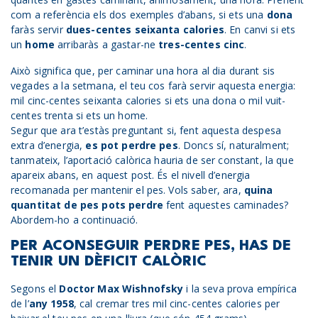
com a referència els dos exemples d’abans, si ets una
dona
faràs servir
dues-centes seixanta calories
. En canvi si ets
un
home
arribaràs a gastar-ne
tres-centes cinc
.
Això significa que, per caminar una hora al dia durant sis
vegades a la setmana, el teu cos farà servir aquesta energia:
mil cinc-centes seixanta calories si ets una dona o mil vuit-
centes trenta si ets un home.
Segur que ara t’estàs preguntant si, fent aquesta despesa
extra d’energia,
es pot perdre pes
. Doncs sí, naturalment;
tanmateix, l’aportació calòrica hauria de ser constant, la que
apareix abans, en aquest post. És el nivell d’energia
recomanada per mantenir el pes. Vols saber, ara,
quina
quantitat de pes pots perdre
fent aquestes caminades?
Abordem-ho a continuació.
PER ACONSEGUIR PERDRE PES, HAS DE
TENIR UN DÈFICIT CALÒRIC
Segons el
Doctor Max Wishnofsky
i la seva prova empírica
de l’
any 1958
, cal cremar tres mil cinc-centes calories per