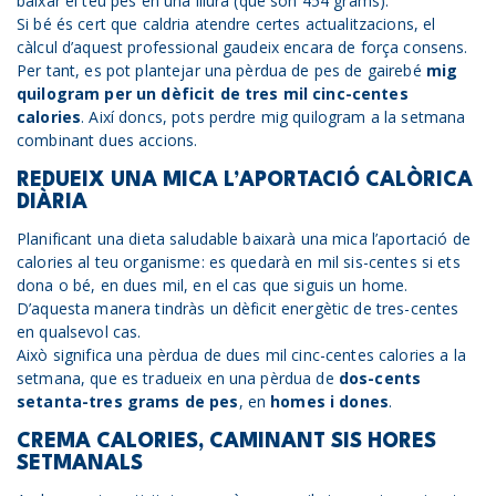
baixar el teu pes en una lliura (que són 454 grams).
Si bé és cert que caldria atendre certes actualitzacions, el
càlcul d’aquest professional gaudeix encara de força consens.
Per tant, es pot plantejar una pèrdua de pes de gairebé
mig
quilogram per un dèficit de tres mil cinc-centes
calories
. Així doncs, pots perdre mig quilogram a la setmana
combinant dues accions.
REDUEIX UNA MICA L’APORTACIÓ CALÒRICA
DIÀRIA
Planificant una dieta saludable baixarà una mica l’aportació de
calories al teu organisme: es quedarà en mil sis-centes si ets
dona o bé, en dues mil, en el cas que siguis un home.
D’aquesta manera tindràs un dèficit energètic de tres-centes
en qualsevol cas.
Això significa una pèrdua de dues mil cinc-centes calories a la
setmana, que es tradueix en una pèrdua de
dos-cents
setanta-tres grams de pes
, en
homes i dones
.
CREMA CALORIES, CAMINANT SIS HORES
SETMANALS