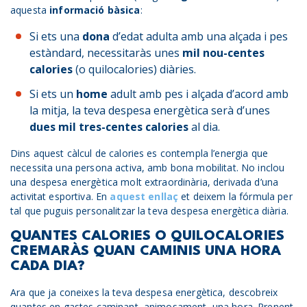
aquesta
informació bàsica
:
Si ets una
dona
d’edat adulta amb una alçada i pes
estàndard, necessitaràs unes
mil nou-centes
calories
(o quilocalories) diàries.
Si ets un
home
adult amb pes i alçada d’acord amb
la mitja, la teva despesa energètica serà d’unes
dues mil tres-centes calories
al dia.
Dins aquest càlcul de calories es contempla l’energia que
necessita una persona activa, amb bona mobilitat. No inclou
una despesa energètica molt extraordinària, derivada d’una
activitat esportiva. En
aquest enllaç
et deixem la fórmula per
tal que puguis personalitzar la teva despesa energètica diària.
QUANTES CALORIES O QUILOCALORIES
CREMARÀS QUAN CAMINIS UNA HORA
CADA DIA?
Ara que ja coneixes la teva despesa energètica, descobreix
quantes en gastes caminant, animosament, una hora. Prenent