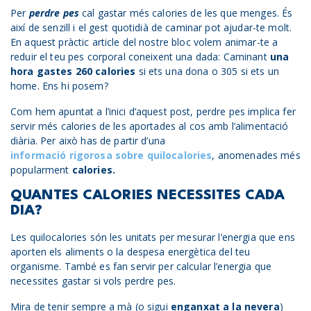
Per
perdre pes
cal gastar més calories de les que menges. És
així de senzill i el gest quotidià de caminar pot ajudar-te molt.
En aquest pràctic article del nostre bloc volem animar-te a
reduir el teu pes corporal coneixent una dada: Caminant
una
hora gastes 260 calories
si ets una dona o 305 si ets un
home. Ens hi posem?
Com hem apuntat a l’inici d’aquest post, perdre pes implica fer
servir més calories de les aportades al cos amb l’alimentació
diària. Per això has de partir d’una
informació rigorosa sobre quilocalories
, anomenades més
popularment
calories.
QUANTES CALORIES NECESSITES CADA
DIA?
Les quilocalories són les unitats per mesurar l’energia que ens
aporten els aliments o la despesa energètica del teu
organisme. També es fan servir per calcular l’energia que
necessites gastar si vols perdre pes.
Mira de tenir sempre a mà (o sigui
enganxat a la nevera
)