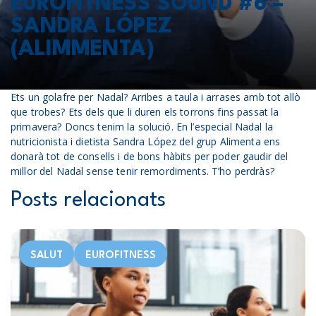
EUROFITNESS SOUND #6 –
SANDRA LÓPEZ
(ALIMMENTA)
Ets un golafre per Nadal? Arribes a taula i arrases amb tot allò
que trobes? Ets dels que li duren els torrons fins passat la
primavera? Doncs tenim la solució. En l’especial Nadal la
nutricionista i dietista Sandra López del grup Alimenta ens
donarà tot de consells i de bons hàbits per poder gaudir del
millor del Nadal sense tenir remordiments. T’ho perdràs?
Posts relacionats
SALUT
EUROFITNESS