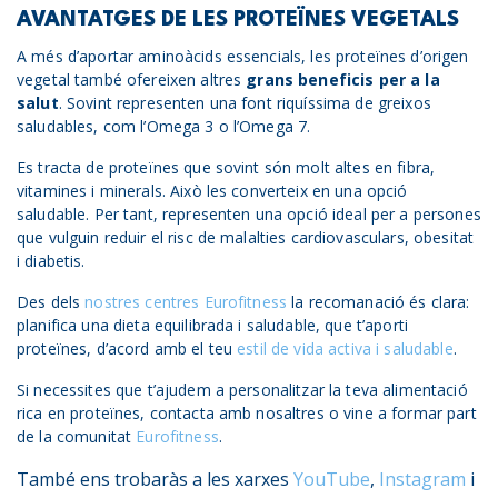
AVANTATGES DE LES PROTEÏNES VEGETALS
A més d’aportar aminoàcids essencials, les proteïnes d’origen
vegetal també ofereixen altres
grans beneficis per a la
salut
. Sovint representen una font riquíssima de greixos
saludables, com l’Omega 3 o l’Omega 7.
Es tracta de proteïnes que sovint són molt altes en fibra,
vitamines i minerals. Això les converteix en una opció
saludable. Per tant, representen una opció ideal per a persones
que vulguin reduir el risc de malalties cardiovasculars, obesitat
i diabetis.
Des dels
nostres centres Eurofitness
la recomanació és clara:
planifica una dieta equilibrada i saludable, que t’aporti
proteïnes, d’acord amb el teu
estil de vida activa i saludable
.
Si necessites que t’ajudem a personalitzar la teva alimentació
rica en proteïnes, contacta amb nosaltres o vine a formar part
de la comunitat
Eurofitness
.
També ens trobaràs a les xarxes
YouTube
,
Instagram
i