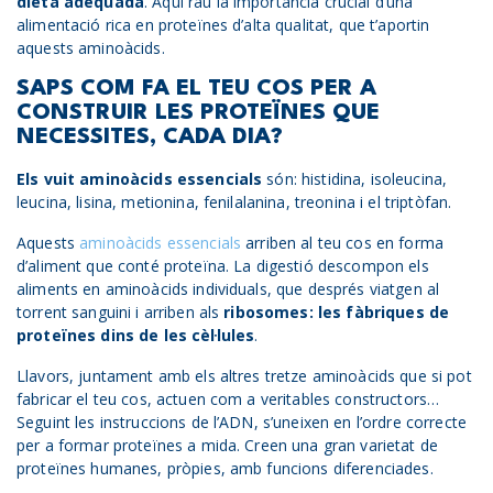
dieta adequada
. Aquí rau la importància crucial d’una
alimentació rica en proteïnes d’alta qualitat, que t’aportin
aquests aminoàcids.
SAPS COM FA EL TEU COS PER A
CONSTRUIR LES PROTEÏNES QUE
NECESSITES, CADA DIA?
Els vuit aminoàcids essencials
són: histidina, isoleucina,
leucina, lisina, metionina, fenilalanina, treonina i el triptòfan.
Aquests
aminoàcids essencials
arriben al teu cos en forma
d’aliment que conté proteïna. La digestió descompon els
aliments en aminoàcids individuals, que després viatgen al
torrent sanguini i arriben als
ribosomes: les fàbriques de
proteïnes dins de les cèl·lules
.
Llavors, juntament amb els altres tretze aminoàcids que si pot
fabricar el teu cos, actuen com a veritables constructors…
Seguint les instruccions de l’ADN, s’uneixen en l’ordre correcte
per a formar proteïnes a mida. Creen una gran varietat de
proteïnes humanes, pròpies, amb funcions diferenciades.