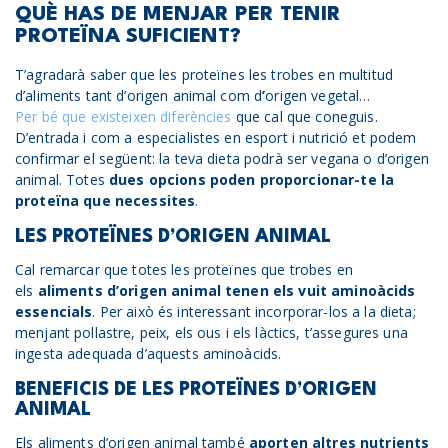
QUÈ HAS DE MENJAR PER TENIR
PROTEÏNA SUFICIENT?
T’agradarà saber que les proteïnes les trobes en multitud
d’aliments tant d’origen animal com d
’
origen vegetal…
Per bé que existeixen diferències
que cal que coneguis.
D’entrada i com a especialistes en esport i nutrició et podem
confirmar el següent: la teva dieta podrà ser vegana o d’origen
animal. Totes
dues opcions poden proporcionar-te la
proteïna que necessites
.
LES PROTEÏNES D’ORIGEN ANIMAL
Cal remarcar que totes les proteïnes que trobes en
els
aliments d’origen animal tenen els vuit aminoàcids
essencials
. Per això és interessant incorporar-los a la dieta;
menjant pollastre, peix, els ous i els làctics, t’assegures una
ingesta adequada d’aquests aminoàcids.
BENEFICIS DE LES PROTEÏNES D’ORIGEN
ANIMAL
Els aliments d’origen animal també
aporten altres nutrients