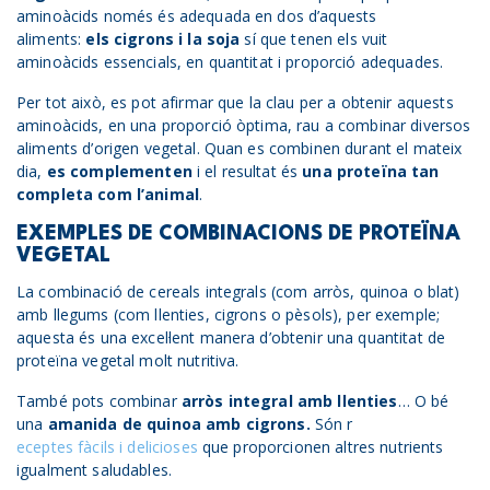
aminoàcids només és adequada en dos d’aquests
aliments:
els cigrons i la soja
sí que tenen els vuit
aminoàcids essencials, en quantitat i proporció adequades.
Per tot això, es pot afirmar que la clau per a obtenir aquests
aminoàcids, en una proporció òptima, rau a combinar diversos
aliments d’origen vegetal. Quan es combinen durant el mateix
dia,
es complementen
i el resultat és
una proteïna tan
completa com l’animal
.
EXEMPLES DE COMBINACIONS DE PROTEÏNA
VEGETAL
La combinació de cereals integrals (com arròs, quinoa o blat)
amb llegums (com llenties, cigrons o pèsols), per exemple;
aquesta és una excel·lent manera d’obtenir una quantitat de
proteïna vegetal molt nutritiva.
També pots combinar
arròs integral amb llenties
… O bé
una
amanida de quinoa amb cigrons.
Són r
eceptes fàcils i delicioses
que proporcionen altres nutrients
igualment saludables.