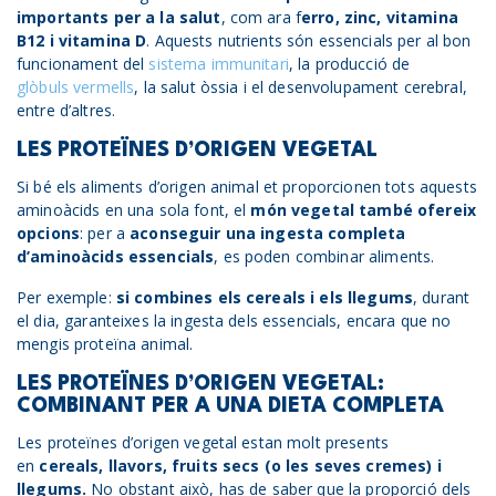
importants per a la salut
, com ara f
erro, zinc, vitamina
B12 i vitamina D
. Aquests nutrients són essencials per al bon
funcionament del
sistema immunitari
, la producció de
glòbuls vermells
, la salut òssia i el desenvolupament cerebral,
entre d’altres.
LES PROTEÏNES D’ORIGEN VEGETAL
Si bé els aliments d’origen animal et proporcionen tots aquests
aminoàcids en una sola font, el
món vegetal també ofereix
opcions
: per a
aconseguir una ingesta completa
d’aminoàcids essencials
, es poden combinar aliments.
Per exemple:
si combines els cereals i els llegums
, durant
el dia, garanteixes la ingesta dels essencials, encara que no
mengis proteïna animal.
LES PROTEÏNES D’ORIGEN VEGETAL:
COMBINANT PER A UNA DIETA COMPLETA
Les proteïnes d’origen vegetal estan molt presents
en
cereals, llavors, fruits secs (o les seves cremes) i
llegums.
No obstant això, has de saber que la proporció dels