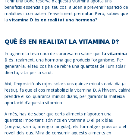
Tenir una bona reserva d’aquesta vitamina aporta uns
beneficis essencials pel teu cos; ajuden a prevenir l’aparició de
malalties i combaten l’envelliment prematur. Però, sabies que
la
vitamina D és en realitat una hormona
?
QUÈ ÉS EN REALITAT LA VITAMINA D?
Imaginem la teva cara de sorpresa en saber que
la vitamina
D
és, realment, una hormona que produeix l’organisme. Per
generar-la, el teu cos ha de rebre una quantitat de llum solar
directa, vital per la salut.
Així, l’exposició als rajos solars uns quinze minuts cada dia (a
l’estiu), fa que el cos metabolitzi la vitamina D. A l’hivern, caldrà
prendre el sol quaranta minuts diaris, per garantir la mateixa
aportació d’aquesta vitamina.
A més, has de saber que certs aliments n’aporten una
quantitat important: són rics en vitamina D el peix blau
(tonyina, salmó, areng o angula), els formatges grassos o el
rovell dels ous. Mira de consumir aquests aliments en