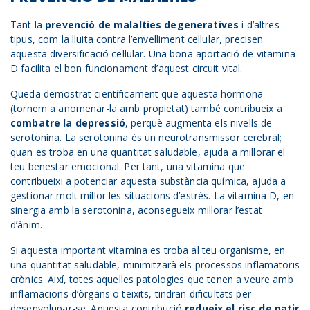
Tant la
prevenció de malalties degeneratives
i d’altres
tipus, com la lluita contra l’envelliment cel·lular, precisen
aquesta diversificació cel·lular. Una bona aportació de vitamina
D facilita el bon funcionament d’aquest circuit vital.
Queda demostrat científicament que aquesta hormona
(tornem a anomenar-la amb propietat) també contribueix a
combatre la depressió
, perquè augmenta els nivells de
serotonina. La serotonina és un neurotransmissor cerebral;
quan es troba en una quantitat saludable, ajuda a millorar el
teu benestar emocional. Per tant, una vitamina que
contribueixi a potenciar aquesta substància química, ajuda a
gestionar molt millor les situacions d’estrès. La vitamina D, en
sinergia amb la serotonina, aconsegueix millorar l’estat
d’ànim.
Si aquesta important vitamina es troba al teu organisme, en
una quantitat saludable, minimitzarà els processos inflamatoris
crònics. Així, totes aquelles patologies que tenen a veure amb
inflamacions d’òrgans o teixits, tindran dificultats per
desenvolupar-se. Aquesta contribució
redueix el risc de patir