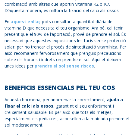
combinació amb altres que aportin vitamina K2 o K7.
D’aquesta manera, es millora la fixació del calci als ossos.
En
aquest enllaç
pots consultar la quantitat diària de
vitamina D que necessita el teu organisme. Ara bé, cal tenir
present que el 90% de l’aportació, prové de prendre el sol. És
necessari que aquestes exposicions les facis sense protecció
solar, per no trencar el procés de sintetització vitamínica. Per
això recomanem fervorosament que prenguis precaucions
sobre els horaris i indrets on prendre el sol. Aquí et deixem
unes idees per
prendre el sol sense riscos
.
BENEFICIS ESSENCIALS PEL TEU COS
Aquesta hormona, per anomenar-la correctament,
ajuda a
fixar el calci als ossos
, garantint el seu enfortiment i
creixement saludable. És per això que tots els metges,
especialment els pediatres, aconsellen a la mainada prendre el
sol moderadament.