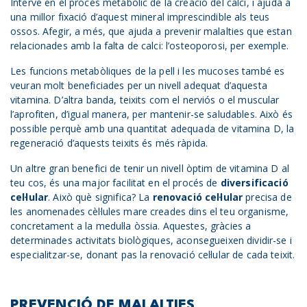
Intervé en el procés metabòlic de la creació del calci, i ajuda a
una millor fixació d’aquest mineral imprescindible als teus
ossos. Afegir, a més, que ajuda a prevenir malalties que estan
relacionades amb la falta de calci: l’osteoporosi, per exemple.
Les funcions metabòliques de la pell i les mucoses també es
veuran molt beneficiades per un nivell adequat d’aquesta
vitamina. D’altra banda, teixits com el nerviós o el muscular
l’aprofiten, d’igual manera, per mantenir-se saludables. Això és
possible perquè amb una quantitat adequada de vitamina D, la
regeneració d’aquests teixits és més ràpida.
Un altre gran benefici de tenir un nivell òptim de vitamina D al
teu cos, és una major facilitat en el procés de
diversificació
cel·lular
. Això què significa? La
renovació cel·lular
precisa de
les anomenades cèl·lules mare creades dins el teu organisme,
concretament a la medul·la òssia. Aquestes, gràcies a
determinades activitats biològiques, aconsegueixen dividir-se i
especialitzar-se, donant pas la renovació cel·lular de cada teixit.
PREVENCIÓ DE MALALTIES