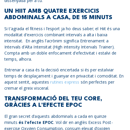
dissenyada per a tu.
UN HIIT AMB QUATRE EXERCICIS
ABDOMINALS A CASA, DE 15 MINUTS
Si t’agrada el fitness i l’esport ja ho deus saber; el Hiit és una
modalitat d’exercicis combinant intervals a alta i baixa
intensitat. En anglès l’acrònim significa Entrenament a
Intervals d’Alta Intensitat (High intensity Intervals Trainer).
Compta amb un doble enfocament d’efectivitat i estalvi de
temps, alhora.
Entrenar a casa és la decisió encertada si és per estalviar
temps de desplaçament i guanyar en privacitat i comoditat. En
aquest sentit, aquestes
rutines express
són perfectes per
cremar el greix visceral.
TRANSFORMACIÓ DEL TEU CORE,
GRÀCIES A L’EFECTE EPOC
El gran secret d’aquests abdominals a cada en quinze
minuts
és l’efecte EPOC
. Vol dir en anglès Excess Post-
exercise Oxygen Consumption, consum elevat d’oxigen