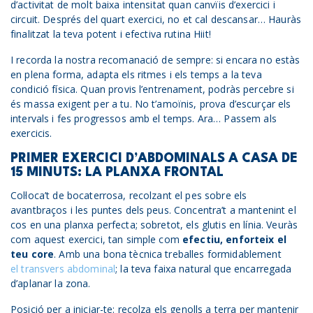
d’activitat de molt baixa intensitat quan canvïis d’exercici i
circuit. Després del quart exercici, no et cal descansar… Hauràs
finalitzat la teva potent i efectiva rutina Hiit!
I recorda la nostra recomanació de sempre: si encara no estàs
en plena forma, adapta els ritmes i els temps a la teva
condició física. Quan provis l’entrenament, podràs percebre si
és massa exigent per a tu. No t’amoïnis, prova d’escurçar els
intervals i fes progressos amb el temps. Ara… Passem als
exercicis.
PRIMER EXERCICI D’ABDOMINALS A CASA DE
15 MINUTS: LA PLANXA FRONTAL
Col·loca’t de bocaterrosa, recolzant el pes sobre els
avantbraços i les puntes dels peus. Concentra’t a mantenint el
cos en una planxa perfecta; sobretot, els glutis en línia. Veuràs
com aquest exercici, tan simple com
efectiu, enforteix el
teu core
. Amb una bona tècnica treballes formidablement
el transvers abdominal
; la teva faixa natural que encarregada
d’aplanar la zona.
Posició per a iniciar-te: recolza els genolls a terra per mantenir