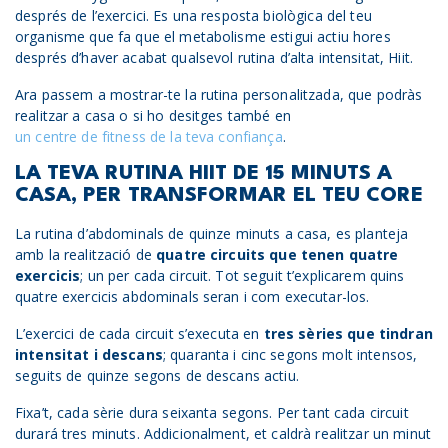
després de l’exercici. Es una resposta biològica del teu
organisme que fa que el metabolisme estigui actiu hores
després d’haver acabat qualsevol rutina d’alta intensitat, Hiit.
Ara passem a mostrar-te la rutina personalitzada, que podràs
realitzar a casa o si ho desitges també en
un centre de fitness de la teva confiança
.
LA TEVA RUTINA HIIT DE 15 MINUTS A
CASA, PER TRANSFORMAR EL TEU CORE
La rutina d’abdominals de quinze minuts a casa, es planteja
amb la realització de
quatre circuits que tenen quatre
exercicis
; un per cada circuit. Tot seguit t’explicarem quins
quatre exercicis abdominals seran i com executar-los.
L’exercici de cada circuit s’executa en
tres sèries que tindran
intensitat i descans
; quaranta i cinc segons molt intensos,
seguits de quinze segons de descans actiu.
Fixa’t, cada sèrie dura seixanta segons. Per tant cada circuit
durará tres minuts. Addicionalment, et caldrà realitzar un minut