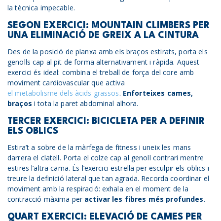
la tècnica impecable.
SEGON EXERCICI: MOUNTAIN CLIMBERS PER
UNA ELIMINACIÓ DE GREIX A LA CINTURA
Des de la posició de planxa amb els braços estirats, porta els
genolls cap al pit de forma alternativament i ràpida. Aquest
exercici és ideal: combina el treball de força del core amb
moviment cardiovascular que activa
el metabolisme dels àcids grassos
.
Enforteixes cames,
braços
i tota la paret abdominal alhora.
TERCER EXERCICI: BICICLETA PER A DEFINIR
ELS OBLICS
Estira’t a sobre de la màrfega de fitness i uneix les mans
darrera el clatell. Porta el colze cap al genoll contrari mentre
estires l’altra cama. És l’exercici estrella per esculpir els oblics i
treure la definició lateral que tan agrada. Recorda coordinar el
moviment amb la respiració: exhala en el moment de la
contracció màxima per
activar les fibres més profundes
.
QUART EXERCICI: ELEVACIÓ DE CAMES PER