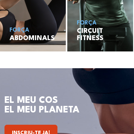
FORÇA
FORÇA
CIRCUIT
ABDOMINALS
FITNESS
EL MEU COS
EL MEU PLANETA
INSCRIU-TE JA!