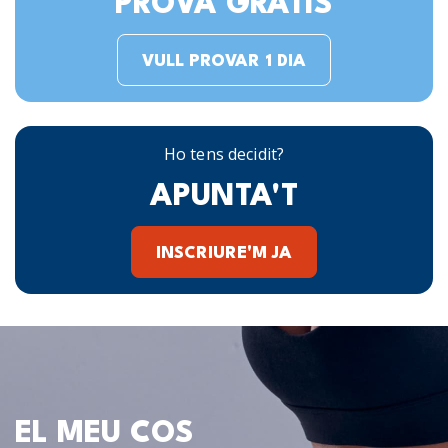
PROVA GRATIS
VULL PROVAR 1 DIA
Ho tens decidit?
APUNTA'T
INSCRIURE'M JA
EL MEU COS