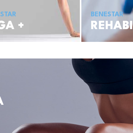
STAR
BENESTAR
GA +
REHABI
A