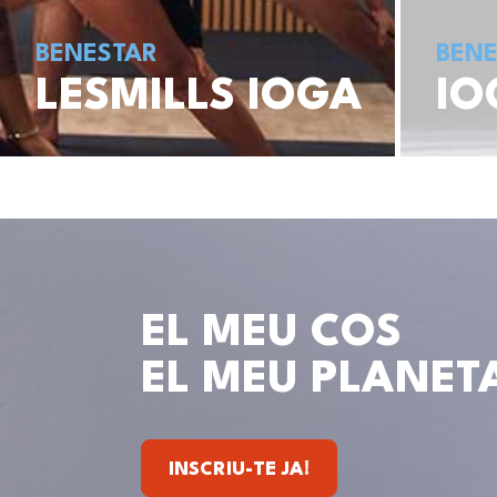
BENESTAR
BENE
LESMILLS IOGA
IO
EL MEU COS
EL MEU PLANET
INSCRIU-TE JA!