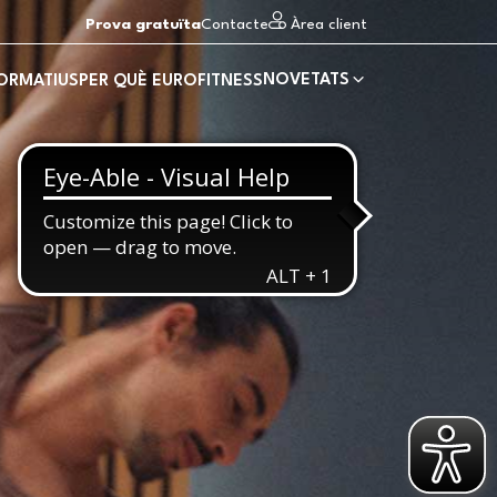
Prova gratuïta
Contacte
Àrea client
NOVETATS
FORMATIUS
PER QUÈ EUROFITNESS