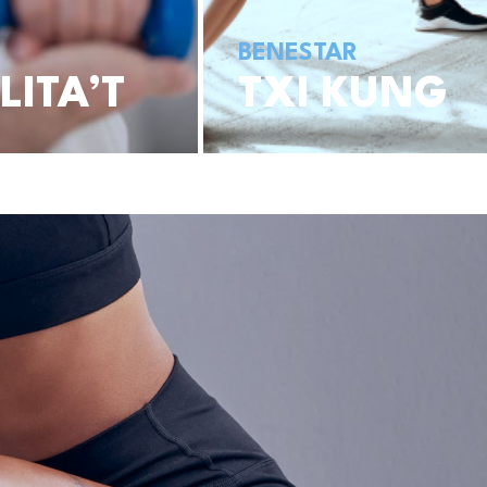
BENESTAR
LITA’T
TXI KUNG