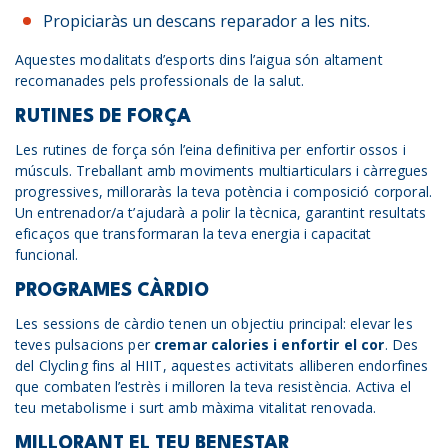
Propiciaràs un descans reparador a les nits.
Aquestes modalitats d’esports dins l’aigua són altament
recomanades pels professionals de la salut.
RUTINES DE FORÇA
Les rutines de força són l’eina definitiva per enfortir ossos i
músculs. Treballant amb moviments multiarticulars i càrregues
progressives, milloraràs la teva potència i composició corporal.
Un entrenador/a t’ajudarà a polir la tècnica, garantint resultats
eficaços que transformaran la teva energia i capacitat
funcional.
PROGRAMES CÀRDIO
Les sessions de càrdio tenen un objectiu principal: elevar les
teves pulsacions per
cremar calories i enfortir el cor
. Des
del Clycling fins al HIIT, aquestes activitats alliberen endorfines
que combaten l’estrès i milloren la teva resistència. Activa el
teu metabolisme i surt amb màxima vitalitat renovada.
MILLORANT EL TEU BENESTAR