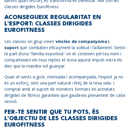
llavors quan l’esforç es transforma en benestar. Així són les
classes dirigides Eurofitness.
ACONSEGUEIX REGULARITAT EN
L’ESPORT: CLASSES DIRIGIDES
EUROFITNESS
Les classes en grup creen
vincles de companyonia i
suport
que combaten eficaçment la solitud i l’aïllament. Sentir-
te part d’una “família esportiva” on et coneixen pel teu nom i
comparteixen els teus reptes et dona aquest impuls extra els
dies que la mandra vol guanyar.
Quan et sents a gust, motivada i acompanyada, l’esport ja no
és un esforç, sinó una part natural i feliç de la teva vida. I
comptar amb el suport de monitors formats en activitats
dirigides de fitness garanteix que gaudeixis plenament de cada
sessió.
FER-TE SENTIR QUE TU POTS, ÉS
L’OBJECTIU DE LES CLASSES DIRIGIDES
EUROFITNESS