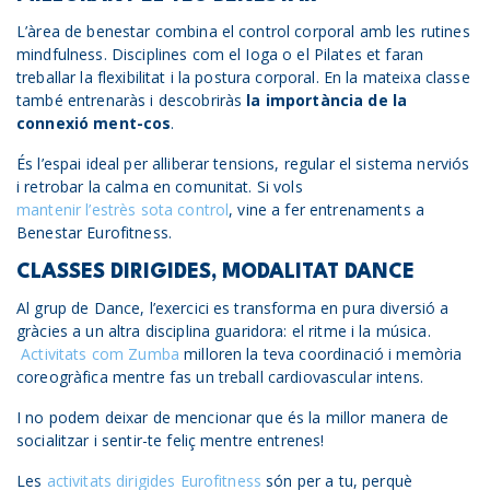
L’àrea de benestar combina el control corporal amb les rutines
mindfulness. Disciplines com el Ioga o el Pilates et faran
treballar la flexibilitat i la postura corporal. En la mateixa classe
també entrenaràs i descobriràs
la importància de la
connexió ment-cos
.
És l’espai ideal per alliberar tensions, regular el sistema nerviós
i retrobar la calma en comunitat. Si vols
mantenir l’estrès sota control
, vine a fer entrenaments a
Benestar Eurofitness.
CLASSES DIRIGIDES, MODALITAT DANCE
Al grup de Dance, l’exercici es transforma en pura diversió a
gràcies a un altra disciplina guaridora: el ritme i la música.
Activitats com Zumba
milloren la teva coordinació i memòria
coreogràfica mentre fas un treball cardiovascular intens.
I no podem deixar de mencionar que és la millor manera de
socialitzar i sentir-te feliç mentre entrenes!
Les
activitats dirigides Eurofitness
són per a tu, perquè