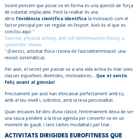
Sovint pensem que posar-se en forma és una qüestió de força
de voluntat implacable. Però la realitat és una
altra:
l’evidència científica identifica
la motivació com el
factor principal per ser regular en l’esport. Això és el que es
conclou aquí: “
Exercise, physical activity, and self-determination theory, a
systematic review
” (Exercici, activitat física i teoria de l’autodeterminació: una
revisió sistemàtica).
Per això, el secret per passar-se a una vida activa és triar unes
classes esportives divertides, motivadores…
Que et sentis
feliç anant al gimnàs!
Precisament per això han d’encaixar perfectament amb tu,
amb el teu nivell i, sobretot, amb la teva personalitat.
Quan encaixes bé dins d’una classe, l’entrenament deixa de ser
una tasca pendent a la teva agenda per convertir-se en un
moment de gaudi. I tens tantes modalitats per triar…
ACTIVITATS DIRIGIDES EUROFITNESS QUE