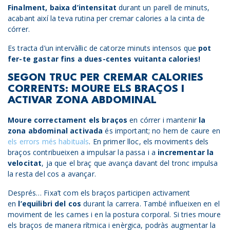
Finalment, baixa d’intensitat
durant un parell de minuts,
acabant així la teva rutina per cremar calories a la cinta de
córrer.
Es tracta d’un intervàl·lic de catorze minuts intensos que
pot
fer-te gastar fins a dues-centes vuitanta calories!
SEGON TRUC PER CREMAR CALORIES
CORRENTS: MOURE ELS BRAÇOS I
ACTIVAR ZONA ABDOMINAL
Moure correctament els braços
en córrer i mantenir
la
zona abdominal activada
és important; no hem de caure en
els errors més habituals
. En primer lloc, els moviments dels
braços contribueixen a impulsar la passa i a
incrementar la
velocitat
, ja que el braç que avança davant del tronc impulsa
la resta del cos a avançar.
Després… Fixa’t com els braços participen activament
en
l’equilibri del cos
durant la carrera. També influeixen en el
moviment de les cames i en la postura corporal. Si tries moure
els braços de manera rítmica i enèrgica, podràs augmentar la