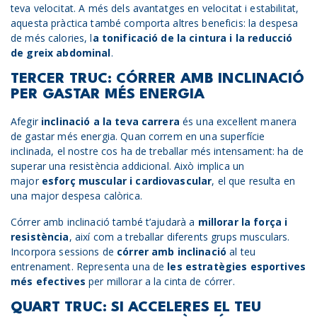
teva velocitat. A més dels avantatges en velocitat i estabilitat,
aquesta pràctica també comporta altres beneficis: la despesa
de més calories, l
a tonificació de la cintura i la reducció
de greix abdominal
.
TERCER TRUC: CÓRRER AMB INCLINACIÓ
PER GASTAR MÉS ENERGIA
Afegir
inclinació a la teva carrera
és una excel·lent manera
de gastar més energia. Quan correm en una superfície
inclinada, el nostre cos ha de treballar més intensament: ha de
superar una resistència addicional. Això implica un
major
esforç muscular i cardiovascular
, el que resulta en
una major despesa calòrica.
Córrer amb inclinació també t’ajudarà a
millorar la força i
resistència
, així com a treballar diferents grups musculars.
Incorpora sessions de
córrer amb inclinació
al teu
entrenament. Representa una de
les estratègies esportives
més efectives
per millorar a la cinta de córrer.
QUART TRUC: SI ACCELERES EL TEU