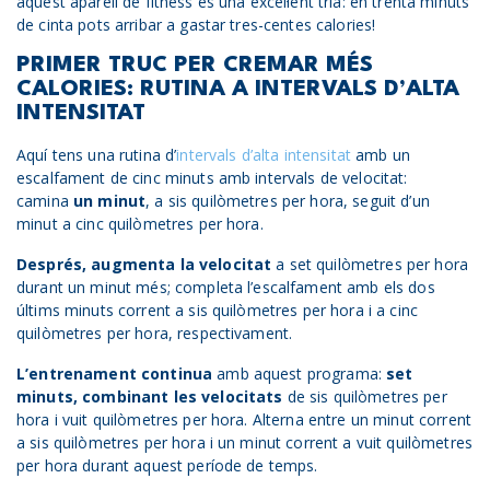
aquest aparell de fitness és una excel·lent tria: en trenta minuts
de cinta pots arribar a gastar tres-centes calories!
PRIMER TRUC PER CREMAR MÉS
CALORIES: RUTINA A INTERVALS D’ALTA
INTENSITAT
Aquí tens una rutina d’
intervals d’alta intensitat
amb un
escalfament de cinc minuts amb intervals de velocitat:
camina
un minut
, a sis quilòmetres per hora, seguit d’un
minut a cinc quilòmetres per hora.
Després, augmenta la velocitat
a set quilòmetres per hora
durant un minut més; completa l’escalfament amb els dos
últims minuts corrent a sis quilòmetres per hora i a cinc
quilòmetres per hora, respectivament.
L’entrenament continua
amb aquest programa:
set
minuts, combinant les velocitats
de sis quilòmetres per
hora i vuit quilòmetres per hora. Alterna entre un minut corrent
a sis quilòmetres per hora i un minut corrent a vuit quilòmetres
per hora durant aquest període de temps.