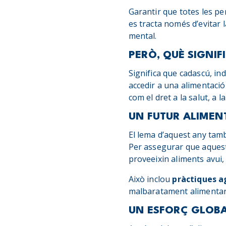
Garantir que totes les pe
es tracta només d’evitar 
mental.
PERÒ, QUÈ SIGNIF
Significa que cadascú, in
accedir a una alimentació
com el dret a la salut, a la
UN FUTUR ALIMENT
El lema d’aquest any també
Per assegurar que aquest
proveeixin aliments avui,
Això inclou
pràctiques a
malbaratament alimentari
UN ESFORÇ GLOBA