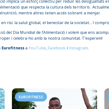
ació implica un esforç col·lectiu per reduir les desigualtats e
 alimentació que respecta la cultura dels territoris . Actual
lnutrició, mentre altres tenen accés sobrant a menjar.
n risc la salut global, el benestar de la societat… I compro
sò del Dia Mundial de l’Alimentació i volem que ens acompan
oper i celebra-ho amb la nostra comunitat. T’esperem!
 Eurofitness
a
YouTube
,
Facebook
i
Instagram
.
EUROFITNESS