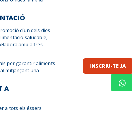
ENTACIÓ
romoció d’un dels dies
limentació saludable,
col·labora amb altres
ls per garantir aliments
INSCRIU-TE JA
ial mitjançant una
T A
r a tots els éssers