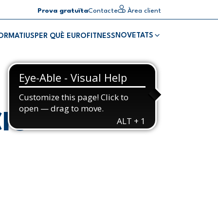
Prova gratuïta
Contacte
Àrea client
NOVETATS
FORMATIUS
PER QUÈ EUROFITNESS
CIÓ