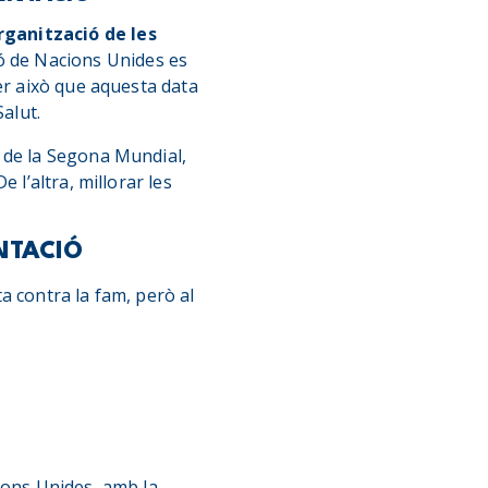
rganització de les
ó de Nacions Unides es
er això que aquesta data
alut.
 de la Segona Mundial,
 l’altra, millorar les
ENTACIÓ
ta contra la fam, però al
ions Unides, amb la