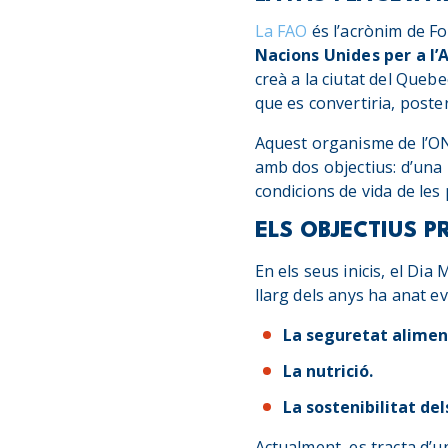
La FAO
és l’acrònim de Fo
Nacions Unides per a l’A
creà a la ciutat del Queb
que es convertiria, poste
Aquest organisme de l’ON
amb dos objectius: d’una b
condicions de vida de les
ELS OBJECTIUS P
En els seus inicis, el Dia
llarg dels anys ha anat e
La seguretat alimen
La nutrició.
La sostenibilitat de
Actualment, es tracta d’u