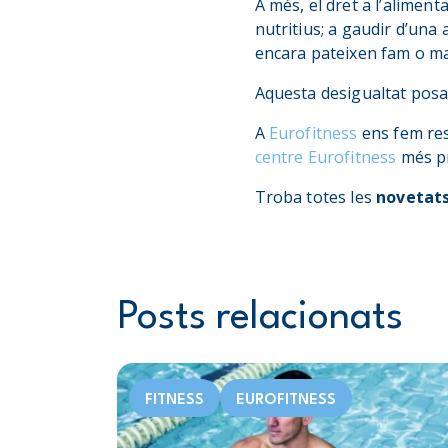
A més, el dret a l’aliment
nutritius; a gaudir d’una
encara pateixen fam o ma
Aquesta desigualtat posa e
A
Eurofitness
ens fem res
centre Eurofitness
més pr
Troba totes les
novetats
Posts relacionats
FITNESS
EUROFITNESS