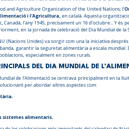
od and Agriculture Organization of the United Nations; l’
O
limentació i l’Agricultura,
en català. Aquesta organitzaci
ec, Canadà, l’any 1945, precisament un 16 d’octubre… Y és p
riorment, en la jornada de celebració del Dia Mundial de la S
U (Nacions Unides) va sorgir com una la iniciativa després
anda, garantir la seguretat alimentària a escala mundial. De
 poblacions, especialment en zones rurals.
RINCIPALS DEL DIA MUNDIAL DE L’ALIM
 Mundial de l’Alimentació se centrava principalment en la llui
volucionant per abordar altres aspectes com:
tària.
ls sistemes alimentaris.
na de les celebracions més importants del calendari de Nac