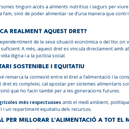
rsones tinguin accés a aliments nutritius i segurs per viur
la fam, sinó de poder alimentar-se d’una manera que contribu
ICA REALMENT AQUEST DRET?
dependentment de la seva situació econòmica o del lloc on v
 suficient. A més, aquest dret es vincula directament amb a
 vida digna i a la justícia social.
ARI SOSTENIBLE I EQUITATIU
 remarca la connexió entre el dret a l’alimentació i la cons
 dret es compleixi, cal apostar per sistemes alimentaris s
 sinó que ho facin també per a les generacions futures.
grícoles més respectuoses
amb el medi ambient, polítique
 i un repartiment equitatiu dels recursos.
L PER MILLORAR L’ALIMENTACIÓ A TOT EL