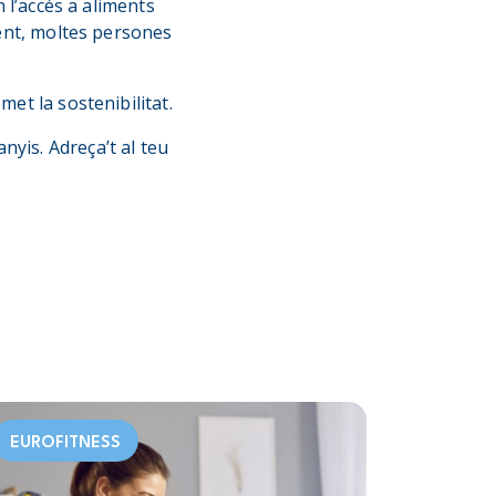
n l’accés a aliments
ment, moltes persones
met la sostenibilitat.
yis. Adreça’t al
teu
EUROFITNESS