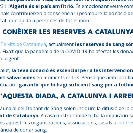
 i l’
Algèria és el país amfitrió
. És emocionant veure com
onals contribueixen a conscienciar i promoure la donació de
tat, que ajuda a persones de tot el món.
 CONÈIXER LES RESERVES A CATALUNY
 Teixits de Catalunya
, actualment
les reserves de sang só
s
. Fixa’t que la pandèmia de la COVID-19 ha afectat les dona
a urgent.
salut,
la teva donació és essencial per a les intervenci
nt salvar vides
en moments crítics. Pensa que amb la col·la
ituació i
garantir que hi hagi suficient sang per a toth
D’AQUESTA DIADA, A CATALUNYA I ARRE
Mundial del Donant de Sang solen incloure la difusió de la
tat de Catalunya.
A casa nostra també hi ha la implicació so
 és aquest: les organitzacions, associacions, casals o
centre
tància de donar sang.