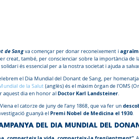
nt de Sang
va començar per donar reconeixement i
agraïm
ser creat, també, per conscienciar sobre la importància de l
olidari és essencial per a la nostra societat i ajuda a salvar
celebrem el Dia Mundial del Donant de Sang, per homenatja
undial de la Salut
(anglès) és el màxim òrgan de l’OMS (Or
ar aquest dia en honor al
Doctor Karl Landsteiner
.
Viena el catorze de juny de l’any 1868, que va fer un
descob
investigació guanyà el
Premi Nobel de Medicina el 1930
.
CAMPANYA DEL DIA MUNDIAL DEL DONA
a, comparteix la vida, comparteix-la freqüentment”
. 