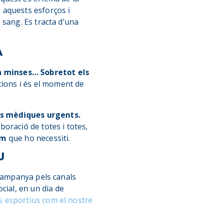
 aquests esforços i
 sang. Es tracta d’una
A
n minses… Sobretot els
cions i és el moment de
ons mèdiques urgents.
boració de totes i totes,
om
que ho necessiti.
U
 campanya pels canals
cial, en un dia de
s esportius com el nostre