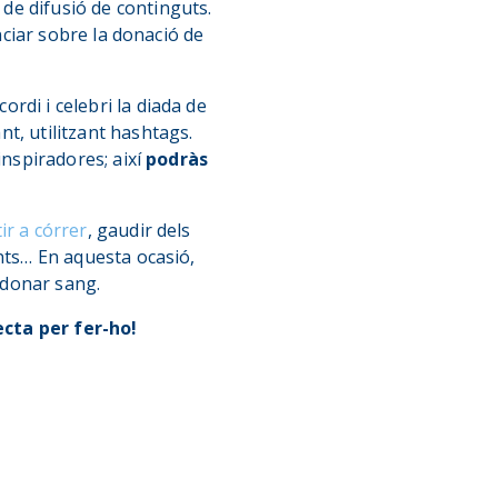
 de difusió de continguts.
ciar sobre la donació de
rdi i celebri la diada de
nt, utilitzant hashtags.
inspiradores; així
podràs
ir a córrer
, gaudir dels
unts… En aquesta ocasió,
donar sang.
ecta per fer-ho!