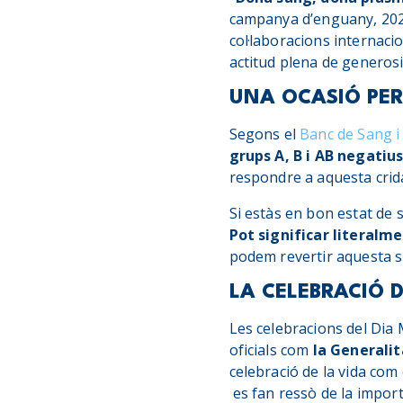
campanya d’enguany, 2023
col·laboracions internaci
actitud plena de generosi
UNA OCASIÓ PER
Segons el
Banc de Sang i
grups A, B i AB negatiu
respondre a aquesta crid
Si estàs en bon estat de 
Pot significar literalme
podem revertir aquesta s
LA CELEBRACIÓ 
Les celebracions del Dia 
oficials com
la Generali
celebració de la vida com
es fan ressò de la impor