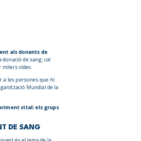
ent als donants de
a donació de sang; cal
 milers vides.
r a les persones que hi
ganització Mundial de la
riment vital: els grups
NT DE SANG
Aquest és el lema de la