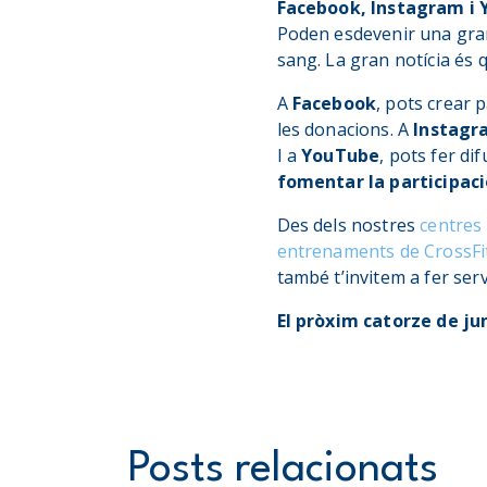
Facebook, Instagram i
Poden esdevenir una gran
sang. La gran notícia és q
A
Facebook
, pots crear 
les donacions. A
Instagr
I a
YouTube
, pots fer di
fomentar la participaci
Des dels nostres
centres
entrenaments de CrossFi
també t’invitem a fer ser
El pròxim catorze de ju
Posts relacionats