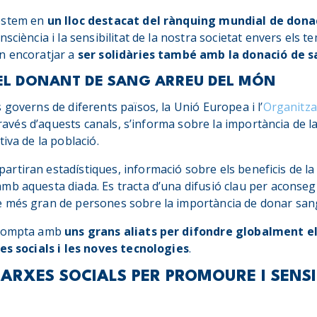
estem en
un lloc destacat del rànquing mundial de dona
sciència i la sensibilitat de la nostra societat envers els t
n encoratjar a
ser solidàries també amb la donació de 
DEL DONANT DE SANG ARREU DEL MÓN
 governs de diferents països, la Unió Europea i l’
Organitza
través d’aquests canals, s’informa sobre la importància de l
iva de la població.
tiran estadístiques, informació sobre els beneficis de la d
mb aquesta diada. Es tracta d’una difusió clau per aconseg
 més gran de persones sobre la importància de donar san
 compta amb
uns grans aliats per difondre globalment e
es socials i les noves tecnologies
.
XARXES SOCIALS PER PROMOURE I SENSI