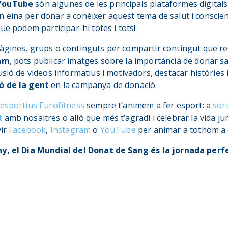
 YouTube
són algunes de les principals plataformes digitals
 eina per donar a conèixer aquest tema de salut i conscien
ue podem participar-hi totes i tots!
pàgines, grups o continguts per compartir contingut que reco
am
, pots publicar imatges sobre la importància de donar sa
fusió de vídeos informatius i motivadors, destacar històries 
ó de la gent
en la campanya de donació.
 esportius Eurofitness
sempre t’animem a fer esport: a
sort
t
amb nosaltres o allò que més t’agradi i celebrar la vida j
vir
Facebook
,
Instagram
o
YouTube
per animar a tothom a 
ny, el Dia Mundial del Donat de Sang és la jornada perf