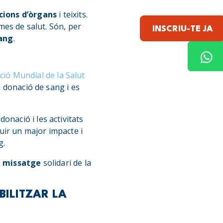
cions d’òrgans
i teixits.
emes de salut. Són, per
INSCRIU-TE JA
sang
.
ció Mundial de la Salut
a donació de sang i es
onació i les activitats
uir un major impacte i
g.
l missatge
solidari de la
BILITZAR LA