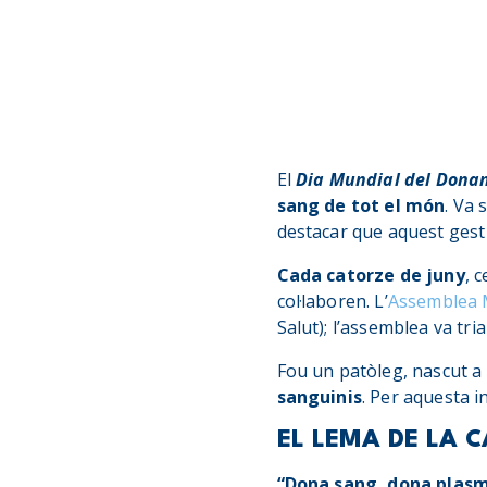
El
Dia Mundial del Dona
sang de tot el món
. Va 
destacar que aquest gest s
Cada catorze de juny
, 
col·laboren. L’
Assemblea M
Salut); l’assemblea va tri
Fou un patòleg, nascut a 
sanguinis
. Per aquesta 
EL LEMA DE LA 
“Dona sang, dona plasm