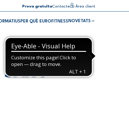
Prova gratuïta
Contacte
Àrea client
NOVETATS
FORMATIUS
PER QUÈ EUROFITNESS
E SANG