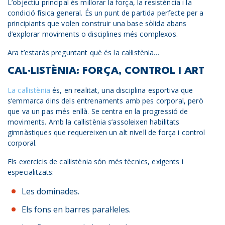
L’objectiu principal és millorar la força, la resistència i la
condició física general. És un punt de partida perfecte per a
principiants que volen construir una base sòlida abans
d’explorar moviments o disciplines més complexos.
Ara t’estaràs preguntant què és la cal·listènia…
CAL·LISTÈNIA: FORÇA, CONTROL I ART
La cal·listènia
és, en realitat, una disciplina esportiva que
s’emmarca dins dels entrenaments amb pes corporal, però
que va un pas més enllà. Se centra en la progressió de
moviments. Amb la cal·listènia s’assoleixen habilitats
gimnàstiques que requereixen un alt nivell de força i control
corporal.
Els exercicis de cal·listènia són més tècnics, exigents i
especialitzats:
Les dominades.
Els fons en barres paral·leles.