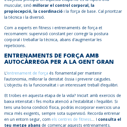
muscular, sinó
millorar el control corporal, la
propiocepció, la coordinació
i la força de base. Cal prioritzar
la tècnica i la diversió.
Com a experts en fitness i entrenaments de força et
recomanem: supervisió constant per corregir la postura
corporal i treballar la tècnica, abans d’augmentar les
repeticions.
ENTRENAMENTS DE FORÇA AMB
AUTOCÀRREGA PER A LA GENT GRAN
L’
entrenament de força
és fonamental per mantenir
l’autonomia, millorar la densitat òssia i prevenir caigudes.
L’objectiu és la funcionalitat i un interessant treball d’equilibri.
Et trobes en aquesta etapa de la vida? Inicia’t amb exercicis de
baixa intensitat i fes molta atenció a l’estabilitat i l’equilibri. Si
tens una bona condició física, podràs incorporar exercicis una
mica més exigents, sempre sota supervisió. Recorda entrenar
en un entorn segur, com
els centres de fitness
… I
consulta el
teu metge abans
de començar aquests entrenaments.