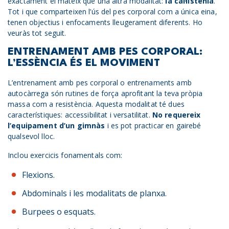
exactament el mateix que una altra modalitat:
la cal·listènia
.
Tot i que comparteixen l’ús del pes corporal com a única eina,
tenen objectius i enfocaments lleugerament diferents. Ho
veuràs tot seguit.
ENTRENAMENT AMB PES CORPORAL:
L’ESSÈNCIA ÉS EL MOVIMENT
L’entrenament amb pes corporal o entrenaments amb
autocàrrega són rutines de força aprofitant la teva pròpia
massa com a resistència. Aquesta modalitat té dues
característiques: accessibilitat i versatilitat.
No requereix
l’equipament d’un gimnàs
i es pot practicar en gairebé
qualsevol lloc.
Inclou exercicis fonamentals com:
Flexions.
Abdominals i les modalitats de planxa.
Burpees o esquats.