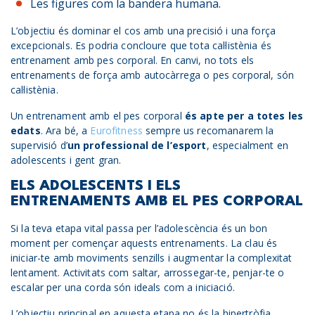
Les figures com la bandera humana.
L’objectiu és dominar el cos amb una precisió i una força
excepcionals. Es podria concloure que tota cal·listènia és
entrenament amb pes corporal. En canvi, no tots els
entrenaments de força amb autocàrrega o pes corporal, són
cal·listènia.
Un entrenament amb el pes corporal
és apte per a totes les
edats
. Ara bé, a
Eurofitness
sempre us recomanarem la
supervisió d’
un professional de l’esport
, especialment en
adolescents i gent gran.
ELS ADOLESCENTS I ELS
ENTRENAMENTS AMB EL PES CORPORAL
Si la teva etapa vital passa per l’adolescència és un bon
moment per començar aquests entrenaments. La clau és
iniciar-te amb moviments senzills i augmentar la complexitat
lentament. Activitats com saltar, arrossegar-te, penjar-te o
escalar per una corda són ideals com a iniciació.
L’objectiu principal en aquesta etapa no és la hipertròfia