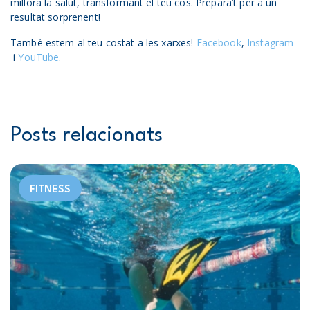
millora la salut, transformant el teu cos. Prepara’t per a un
resultat sorprenent!
També estem al teu costat a les xarxes!
Facebook
,
Instagram
i
YouTube
.
Posts relacionats
FITNESS