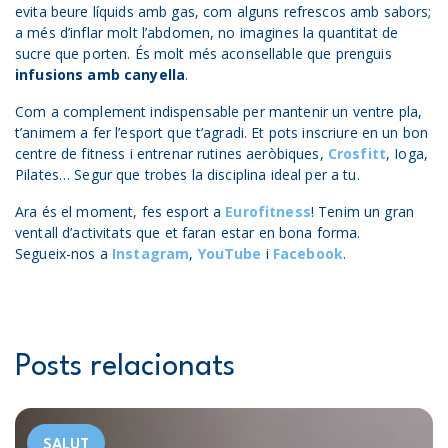
evita beure líquids amb gas, com alguns refrescos amb sabors;
a més d’inflar molt l’abdomen, no imagines la quantitat de
sucre que porten. És molt més aconsellable que prenguis
infusions amb canyella
.
Com a complement indispensable per mantenir un ventre pla,
t’animem a fer l’esport que t’agradi. Et pots inscriure en un bon
centre de fitness i entrenar rutines aeròbiques,
Crosfitt
, Ioga,
Pilates… Segur que trobes la disciplina ideal per a tu.
Ara és el moment, fes esport a
Eurofitness
! Tenim un gran
ventall d’activitats que et faran estar en bona forma.
Segueix-nos a
Instagram
,
YouTube
i
Facebook
.
Posts relacionats
SALUT