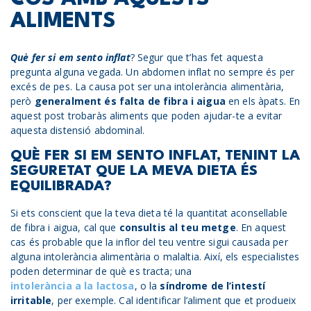
ALIMENTS
Què fer si em sento inflat
? Segur que t’has fet aquesta
pregunta alguna vegada. Un abdomen inflat no sempre és per
excés de pes. La causa pot ser una intolerància alimentària,
però
generalment és falta de fibra i aigua
en els àpats. En
aquest post trobaràs aliments que poden ajudar-te a evitar
aquesta distensió abdominal.
QUÈ FER SI EM SENTO INFLAT, TENINT LA
SEGURETAT QUE LA MEVA DIETA ÉS
EQUILIBRADA?
Si ets conscient que la teva dieta té la quantitat aconsellable
de fibra i aigua, cal que
consultis al teu metge
. En aquest
cas és probable que la inflor del teu ventre sigui causada per
alguna intolerància alimentària o malaltia. Així, els especialistes
poden determinar de què es tracta; una
intolerància a la lactosa
, o la
síndrome de l’intestí
irritable
, per exemple. Cal identificar l’aliment que et produeix