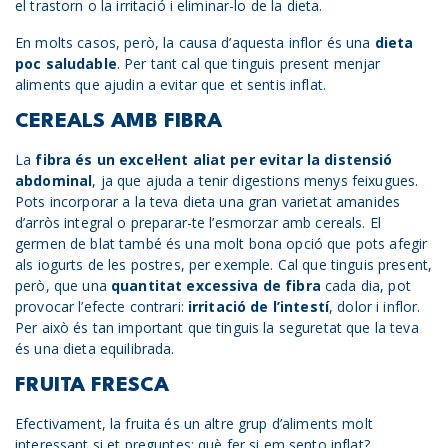
el trastorn o la irritació i eliminar-lo de la dieta.
En molts casos, però, la causa d’aquesta inflor és una
dieta
poc saludable
. Per tant cal que tinguis present menjar
aliments que ajudin a evitar que et sentis inflat.
CEREALS AMB FIBRA
La
fibra és un excel·lent aliat per evitar la distensió
abdominal
, ja que ajuda a tenir digestions menys feixugues.
Pots incorporar a la teva dieta una gran varietat amanides
d’arròs integral o preparar-te l’esmorzar amb cereals. El
germen de blat també és una molt bona opció que pots afegir
als iogurts de les postres, per exemple. Cal que tinguis present,
però, que una
quantitat excessiva de fibra
cada dia, pot
provocar l’efecte contrari:
irritació de l’intestí
, dolor i inflor.
Per això és tan important que tinguis la seguretat que la teva
és una dieta equilibrada.
FRUITA FRESCA
Efectivament, la fruita és un altre grup d’aliments molt
interessant si et preguntes: què fer si em sento inflat?