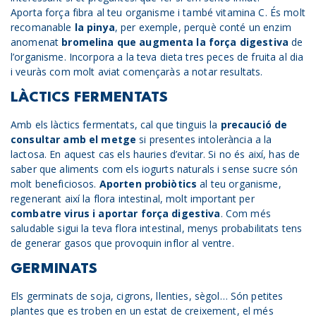
Aporta força fibra al teu organisme i també vitamina C. És molt
recomanable
la pinya
, per exemple, perquè conté un enzim
anomenat
bromelina que augmenta la força digestiva
de
l’organisme. Incorpora a la teva dieta tres peces de fruita al dia
i veuràs com molt aviat començaràs a notar resultats.
LÀCTICS FERMENTATS
Amb els làctics fermentats, cal que tinguis la
precaució de
consultar amb el metge
si presentes intolerància a la
lactosa. En aquest cas els hauries d’evitar. Si no és així, has de
saber que aliments com els iogurts naturals i sense sucre són
molt beneficiosos.
Aporten probiòtics
al teu organisme,
regenerant així la flora intestinal, molt important per
combatre virus i aportar força digestiva
. Com més
saludable sigui la teva flora intestinal, menys probabilitats tens
de generar gasos que provoquin inflor al ventre.
GERMINATS
Els germinats de soja, cigrons, llenties, sègol… Són petites
plantes que es troben en un estat de creixement, el més