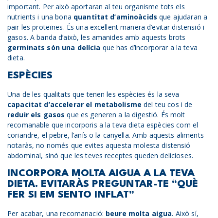
important. Per això aportaran al teu organisme tots els
nutrients i una bona
quantitat d’aminoàcids
que ajudaran a
pair les proteïnes. És una excel·lent manera d’evitar distensió i
gasos. A banda d’això, les amanides amb aquests brots
germinats són una delícia
que has d’incorporar a la teva
dieta.
ESPÈCIES
Una de les qualitats que tenen les espècies és la seva
capacitat d’accelerar el metabolisme
del teu cos i de
reduir els gasos
que es generen a la digestió. És molt
recomanable que incorporis a la teva dieta espècies com el
coriandre, el pebre, l’anís o la canyella. Amb aquests aliments
notaràs, no només que evites aquesta molesta distensió
abdominal, sinó que les teves receptes queden delicioses.
INCORPORA MOLTA AIGUA A LA TEVA
DIETA. EVITARÀS PREGUNTAR-TE “QUÈ
FER SI EM SENTO INFLAT”
Per acabar, una recomanació:
beure molta aigua
. Això sí,