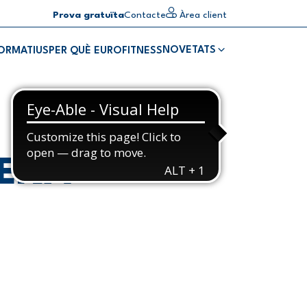
Prova gratuïta
Contacte
Àrea client
NOVETATS
FORMATIUS
PER QUÈ EUROFITNESS
UENA