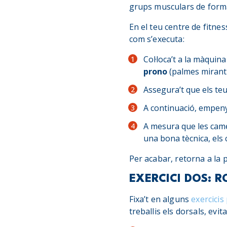
grups musculars de forma
En el teu centre de fitne
com s’executa:
Col·loca’t a la màquina
prono
(palmes mirant 
Assegura’t que els te
A continuació, empeny
A mesura que les cames
una bona tècnica, els 
Per acabar, retorna a la p
EXERCICI DOS: 
Fixa’t en alguns
exercicis
treballis els dorsals, evi