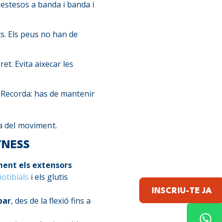
 estesos a banda i banda i
ts. Els peus no han de
ret. Evita aixecar les
t. Recorda: has de mantenir
ca del moviment.
TNESS
ment els extensors
iotibials
i els glutis
INSCRIU-TE JA
bar
, des de la flexió fins a