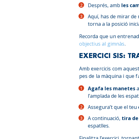
Després, amb
les ca
Aquí, has de mirar de 
torna a la posició inicia
Recorda que un entrenador
objectius al gimnàs
.
EXERCICI SIS: T
Amb exercicis com aquest
pes de la màquina i que f
Agafa les manetes
a
l’amplada de les espatl
Assegura’t que el teu
A continuació,
tira de
espatlles.
Finalitza l’exercici, torna