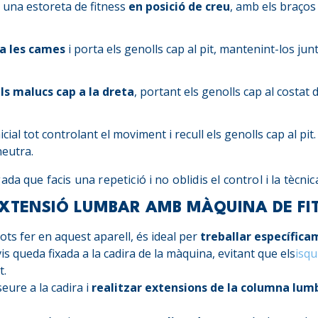
una estoreta de fitness
en posició de creu
, amb els braços
na les cames
i porta els genolls cap al pit, mantenint-los jun
ls malucs cap a la dreta
, portant els genolls cap al costat d
icial tot controlant el moviment i recull els genolls cap al pi
neutra.
da que facis una repetició i no oblidis el control i la tècni
 EXTENSIÓ LUMBAR AMB MÀQUINA DE FI
ots fer en aquest aparell, és ideal per
treballar específica
is queda fixada a la cadira de la màquina, evitant que els
isqu
t.
eure a la cadira i
realitzar extensions de la columna lum