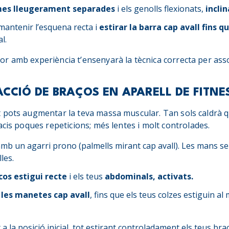
mes lleugerament separades
i els genolls flexionats,
inclin
mantenir l’esquena recta i
estirar la barra cap avall fins qu
l.
 amb experiència t’ensenyarà la tècnica correcta per assol
RACCIÓ DE BRAÇOS EN APARELL DE FITNE
 pots augmentar la teva massa muscular. Tan sols caldrà q
acis poques repeticions; més lentes i molt controlades.
mb un agarri prono (palmells mirant cap avall). Les mans 
les.
cos estigui recte
i els teus
abdominals, activats.
 les manetes cap avall
, fins que els teus colzes estiguin al 
nt a la posició inicial, tot estirant controladament els teus bra