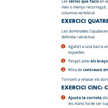
Les
sèries que facis
en a
més o menys recorregut, s
columna vertebral.
EXERCICI QUATR
Les dominades t’ajudaran
definida i atractiva:
Agafa’t a una barra a
espatlles.
Penja’t amb
els braç
Mira de
contraure els
Tornant a relaxar els dors
EXERCICI CINC: 
Ajusta la corriola
alt
les mans ha de ser sup