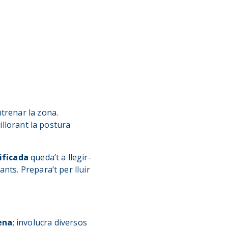
trenar la zona.
illorant la postura
ificada
queda’t a llegir-
nts. Prepara’t per lluir
ena
; involucra diversos