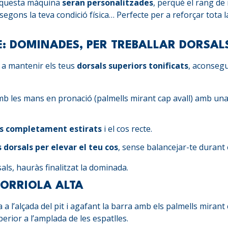
questa màquina
seran personalitzades
, perquè el rang de
egons la teva condició física… Perfecte per a reforçar tota l
E: DOMINADES, PER TREBALLAR DORSAL
 a mantenir els teus
dorsals superiors tonificats
, aconseg
mb les mans en pronació (palmells mirant cap avall) amb una
os completament estirats
i el cos recte.
 dorsals per elevar el teu cos
, sense balancejar-te durant
als, hauràs finalitzat la dominada.
CORRIOLA ALTA
a a l’alçada del pit i agafant la barra amb els palmells mirant
erior a l’amplada de les espatlles.