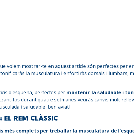
ue volem mostrar-te en aquest article són perfectes per en
 tonificaràs la musculatura i enfortiràs dorsals i lumbars, m
cicis d’esquena, perfectes per
mantenir-la saludable i ton
tzant-los durant quatre setmanes veuràs canvis molt relleva
sculada i saludable, ben aviat!
: EL REM CLÀSSIC
is més complets per treballar la musculatura de l’esqu