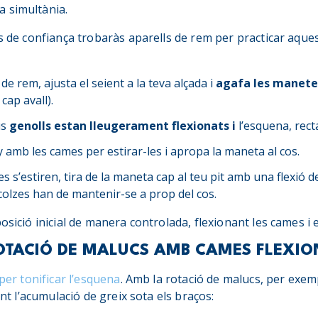
 simultània.
ss de confiança trobaràs aparells de rem per practicar aques
 de rem, ajusta el seient a la teva alçada i
agafa les manete
cap avall).
us
genolls estan lleugerament flexionats i
l’esquena, rect
 amb les cames per estirar-les i apropa la maneta al cos.
 s’estiren, tira de la maneta cap al teu pit amb una flexió 
colzes han de mantenir-se a prop del cos.
osició inicial de manera controlada, flexionant les cames i e
ROTACIÓ DE MALUCS AMB CAMES FLEXI
 per tonificar l’esquena
. Amb la rotació de malucs, per exe
tant l’acumulació de greix sota els braços: