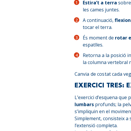
Estira’t a terra
sobre 
les cames juntes.
A continuació,
flexio
tocar el terra.
És moment de
rotar e
espatlles.
Retorna a la posició in
la columna vertebral 
Canvia de costat cada vega
EXERCICI TRES:
L’exercici d’esquena que p
lumbars
profunds; la pelv
s’impliquin en el movimen
Simplement, consisteix a s
l’extensió completa.