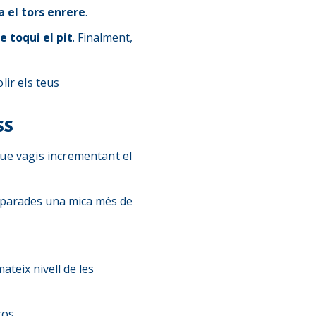
a el tors enrere
.
e toqui el pit
. Finalment,
ir els teus
SS
ue vagis incrementant el
separades una mica més de
mateix nivell de les
ços.