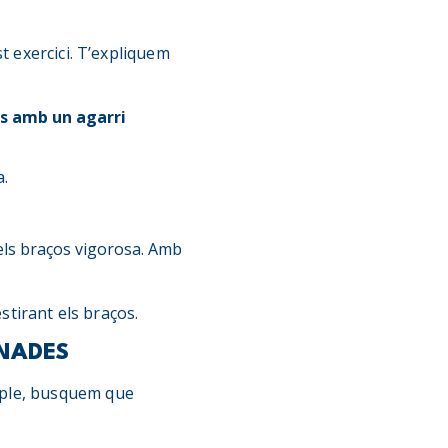
t exercici. T’expliquem
s amb un agarri
a.
dels braços vigorosa. Amb
stirant els braços.
ONADES
mple, busquem que