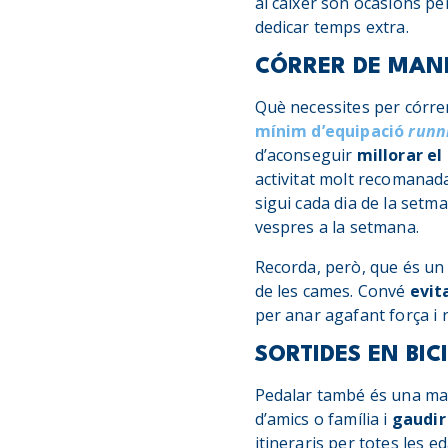
al caixer són ocasions pe
dedicar temps extra.
CÓRRER DE MAN
Què necessites per córre
mínim d’equipació
runn
d’aconseguir
millorar el
activitat molt recomanad
sigui cada dia de la setm
vespres a la setmana.
Recorda, però, que és un
de les cames. Convé
evit
per anar agafant força i r
SORTIDES EN BIC
Pedalar també és una mane
d’amics o família i
gaudir
itineraris per totes les e