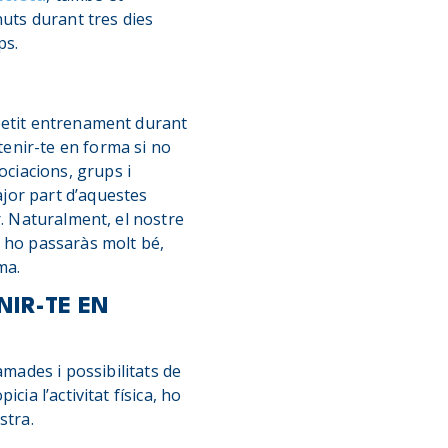
nuts durant tres dies
ps.
petit entrenament durant
enir-te en forma si no
ciacions, grups i
ajor part d’aquestes
r. Naturalment, el nostre
n ho passaràs molt bé,
ma.
NIR-TE EN
mades i possibilitats de
ia l’activitat física, ho
stra.