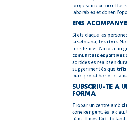
proposem que no el facis 
laborables et donen l’opo
ENS ACOMPANYES
Si ets d’aquelles person
la setmana,
fes cims
. No
tens temps d’anar a un g
comunitats esportives
q
sortides es realitzen dur
suggeriment és que
triï
però pren-t’ho seriosam
SUBSCRIU-TE A 
FORMA
Trobar un centre amb
cl
conèixer gent, és la clau.
té molt més fàcil: tu tam