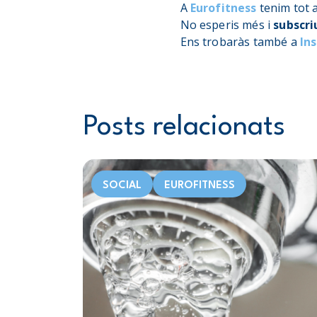
A
Eurofitness
tenim tot 
No esperis més i
subscri
Ens trobaràs també a
In
Posts relacionats
SOCIAL
EUROFITNESS