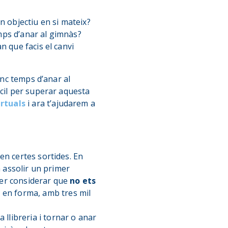
un objectiu en si mateix?
mps d’anar al gimnàs?
n que facis el canvi
inc temps d’anar al
àcil per superar aquesta
irtuals
i ara t’ajudarem a
en certes sortides. En
a assolir un primer
 per considerar que
no ets
e en forma, amb tres mil
 llibreria i tornar o anar