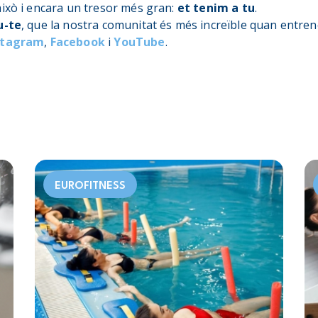
això i encara un tresor més gran:
et tenim a tu
.
u-te
, que la nostra comunitat és més increïble quan entre
stagram
,
Facebook
i
YouTube
.
EUROFITNESS