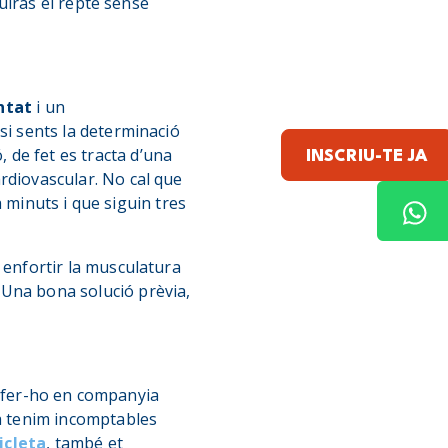
uiràs el repte sense
ntat
i un
 si sents la determinació
 de fet es tracta d’una
INSCRIU-TE JA
ardiovascular. No cal que
 minuts i que siguin tres
i enfortir la musculatura
Una bona solució prèvia,
, fer-ho en companyia
ra tenim incomptables
icleta
, també et