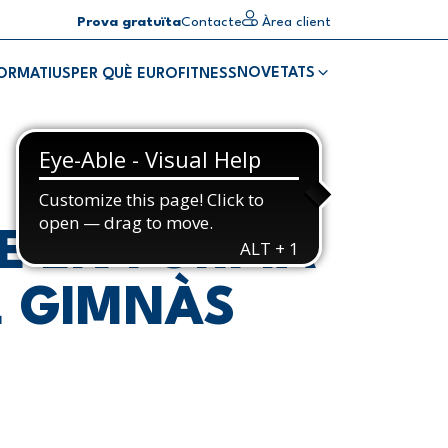
Prova gratuïta
Contacte
Àrea client
NOVETATS
FORMATIUS
PER QUÈ EUROFITNESS
TE EN FORMA
L GIMNÀS