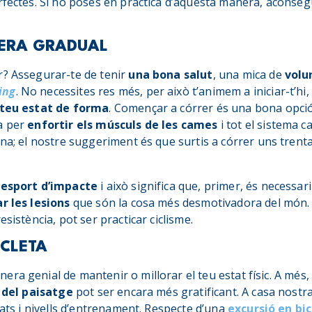
rfectes. Si ho poses en pràctica d’aquesta manera, aconseg
ERA GRADUAL
r? Assegurar-te de tenir
una bona salut
, una mica de
volu
ing
. No necessites res més, per això t’animem a iniciar-t’hi,
 teu estat de forma
. Començar a córrer és una bona opció,
a per
enfortir els músculs de les cames
i tot el sistema c
ana; el nostre suggeriment és que surtis a córrer uns trenta
esport d’impacte
i això significa que, primer, és necessar
ar les lesions
que són la cosa més desmotivadora del món. 
esistència, pot ser practicar ciclisme.
ICLETA
ra genial de mantenir o millorar el teu estat físic. A més
 del paisatge
pot ser encara més gratificant. A casa nost
dats i nivells d’entrenament. Respecte d’una
excursió en bic