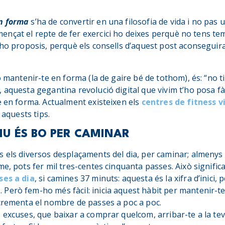
n forma
s’ha de convertir en una filosofia de vida i no pas 
nçat el repte de fer exercici ho deixes perquè no tens te
’ho proposis, perquè els consells d’aquest post aconseguira
o mantenir-te en forma (la de gaire bé de tothom), és: “no t
 aquesta gegantina revolució digital que vivim t’ho posa f
e en forma. Actualment existeixen els
centres de fitness
v
 aquests tips.
U ÉS BO PER CAMINAR
 els diversos desplaçaments del dia, per caminar; almenys 
me, pots fer mil tres-centes cinquanta passes. Això signific
ses a dia
, si camines 37 minuts: aquesta és la xifra d’inici,
a
. Però fem-ho més fàcil: inicia aquest hàbit per mantenir-t
ncrementa el nombre de passes a poc a poc.
s excuses, que baixar a comprar quelcom, arribar-te a la teva