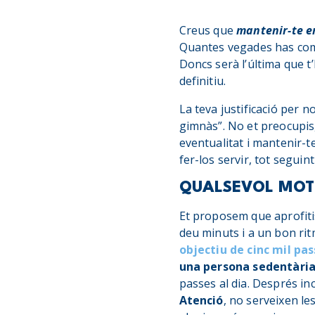
Creus que
mantenir-te e
Quantes vegades has come
Doncs serà l’última que t
definitiu.
La teva justificació per n
gimnàs”. No et preocupis,
eventualitat i mantenir-t
fer-los servir, tot seguint
QUALSEVOL MOTI
Et proposem que aprofitis
deu minuts i a un bon rit
objectiu de cinc mil pas
una persona sedentàri
passes al dia. Després i
Atenció
, no serveixen le