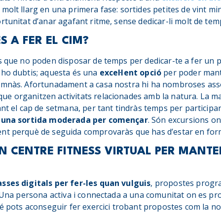
molt llarg en una primera fase: sortides petites de vint mi
rtunitat d’anar agafant ritme, sense dedicar-li molt de tem
 A FER EL CIM?
es que no poden disposar de temps per dedicar-te a fer un 
 ho dubtis; aquesta és una
excel·lent opció
per poder mant
imnàs. Afortunadament a casa nostra hi ha nombroses asso
ue organitzen activitats relacionades amb la natura. La m
ant el cap de setmana, per tant tindràs temps per participa
s una sortida moderada per començar
. Són excursions o
ent perquè de seguida comprovaràs que has d’estar en for
UN CENTRE FITNESS VIRTUAL PER MANTE
asses digitals per fer-les quan vulguis
, propostes progra
 Una persona activa i connectada a una comunitat on es propic
bé pots aconseguir fer exercici trobant propostes com la no