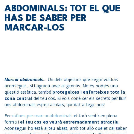
ABDOMINALS: TOT EL QUE
HAS DE SABER PER
MARCAR-LOS
Marcar abdominals
… Un dels objectius que segur voldràs
aconseguir , si t’agrada anar al gimnàs. No és només una
qüestió estètica, també
protegeixes i enforteixes tota la
zona central
del teu cos. Si vols conèixer els secrets per lluir
uns abdominals espectaculars, queda’t a llegir-nos!
Fer
rutines per marcar abdominals
et farà sentir en plena
forma i
el teu cos es veurà extremadament atractiu
.
Aconseguir-ho està al teu abast, amb tot allò que et cal saber