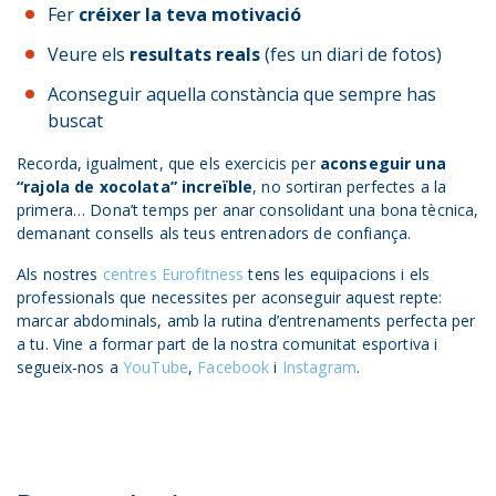
Fer
créixer la teva motivació
Veure els
resultats reals
(fes un diari de fotos)
Aconseguir aquella constància que sempre has
buscat
Recorda, igualment, que els exercicis per
aconseguir una
“rajola de xocolata” increïble
, no sortiran perfectes a la
primera… Dona’t temps per anar consolidant una bona tècnica,
demanant consells als teus entrenadors de confiança.
Als nostres
centres Eurofitness
tens les equipacions i els
professionals que necessites per aconseguir aquest repte:
marcar abdominals, amb la rutina d’entrenaments perfecta per
a tu. Vine a formar part de la nostra comunitat esportiva i
segueix-nos a
YouTube
,
Facebook
i
Instagram
.