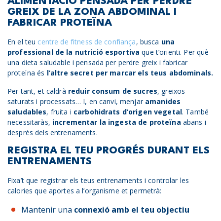
ALIMENTACIÓ PENSADA PER PERDRE
GREIX DE LA ZONA ABDOMINAL I
FABRICAR PROTEÏNA
En el teu
centre de fitness de confiança
, busca
una
professional de la nutrició esportiva
que t’orienti. Per què
una dieta saludable i pensada per perdre greix i fabricar
proteïna és
l’altre secret per marcar els teus abdominals.
Per tant, et caldrà
reduir consum de sucres
, greixos
saturats i processats… I, en canvi, menjar
amanides
saludables
, fruita i
carbohidrats d’origen vegetal
. També
necessitaràs,
incrementar la ingesta de proteïna
abans i
després dels entrenaments.
REGISTRA EL TEU PROGRÉS DURANT ELS
ENTRENAMENTS
Fixa’t que registrar els teus entrenaments i controlar les
calories que aportes a l’organisme et permetrà:
Mantenir una
connexió amb el teu objectiu