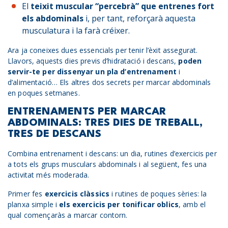
El
teixit muscular “percebrà” que entrenes fort
els abdominals
i, per tant, reforçarà aquesta
musculatura i la farà créixer.
Ara ja coneixes dues essencials per tenir l’èxit assegurat.
Llavors, aquests dies previs d’hidratació i descans,
poden
servir-te per dissenyar un pla d’entrenament
i
d’alimentació… Els altres dos secrets per marcar abdominals
en poques setmanes.
ENTRENAMENTS PER MARCAR
ABDOMINALS: TRES DIES DE TREBALL,
TRES DE DESCANS
Combina entrenament i descans: un dia, rutines d’exercicis per
a tots els grups musculars abdominals i al següent, fes una
activitat més moderada.
Primer fes
exercicis clàssics
i rutines de poques sèries: la
planxa simple i
els exercicis per tonificar oblics
, amb el
qual començaràs a marcar contorn.