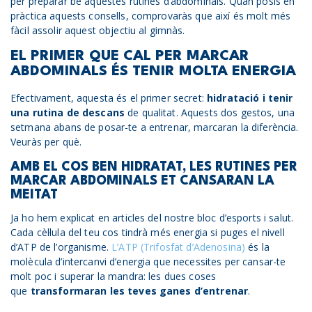
per preparar bé aquestes rutines d’abdominals. Quan posis en
pràctica aquests consells, comprovaràs que així és molt més
fàcil assolir aquest objectiu al gimnàs.
EL PRIMER QUE CAL PER MARCAR
ABDOMINALS ÉS TENIR MOLTA ENERGIA
Efectivament, aquesta és el primer secret:
hidratació i tenir
una rutina de descans
de qualitat. Aquests dos gestos, una
setmana abans de posar-te a entrenar, marcaran la diferència.
Veuràs per què.
AMB EL COS BEN HIDRATAT, LES RUTINES PER
MARCAR ABDOMINALS ET CANSARAN LA
MEITAT
Ja ho hem explicat en articles del nostre bloc d’esports i salut.
Cada cèl·lula del teu cos tindrà més energia si puges el nivell
d’ATP de l’organisme.
L’ATP (Trifosfat d’Adenosina)
és la
molècula d’intercanvi d’energia que necessites per cansar-te
molt poc i superar la mandra: les dues coses
que
transformaran les teves ganes d’entrenar
.