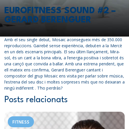
EUROFITNESS SOUND #2 –
GERARD BERENGUER
Amb el seu single debut, Mosaic aconsegueix més de 350.000
reproduccions. Gairebé sense experiència, debuten a la Mercè
en un dels escenaris principals. El seu últim llançament, Mira-
sol, és un cant a la bona vibra, a l’energia positiva i sobretot és
una cançó que convida a ballar. Amb una estrena pendent, que
ell mateix ens confirma, Gerard Berenguer cantant i
compositor del grup Mosaic ens visita per parlar sobre música,
l’estrena del seu disc i moltes sorpreses més que no deixaran a
ningú indiferent . T’ho perdràs?
Posts relacionats
FITNESS