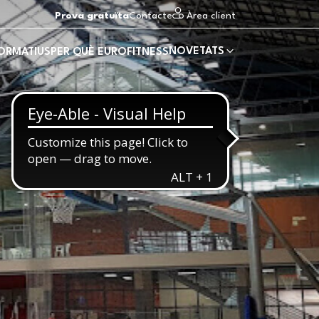
Prova gratuïta
Contacte
Àrea client
NOVETATS
FORMATIUS
PER QUÈ EUROFITNESS