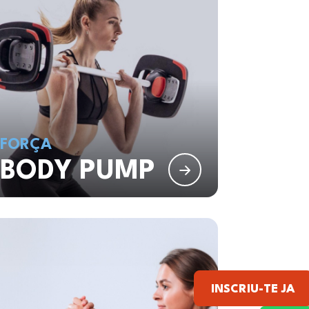
FORÇA
BODY PUMP
INSCRIU-TE JA