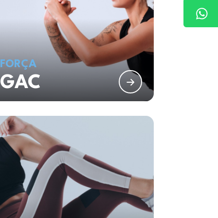
FORÇA
GAC