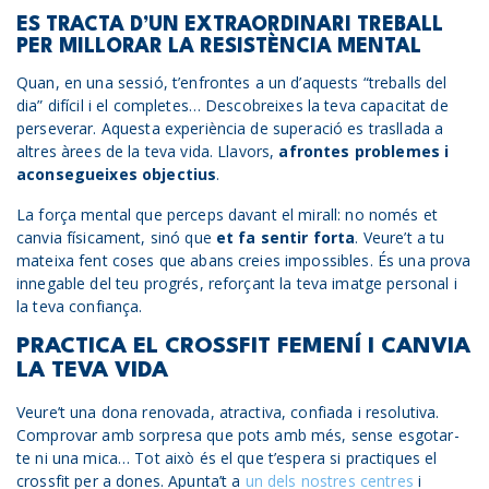
ES TRACTA D’UN EXTRAORDINARI TREBALL
PER MILLORAR LA RESISTÈNCIA MENTAL
Quan, en una sessió, t’enfrontes a un d’aquests “treballs del
dia” difícil i el completes… Descobreixes la teva capacitat de
perseverar. Aquesta experiència de superació es trasllada a
altres àrees de la teva vida. Llavors,
afrontes problemes i
aconsegueixes objectius
.
La força mental que perceps davant el mirall: no només et
canvia físicament, sinó que
et fa sentir forta
. Veure’t a tu
mateixa fent coses que abans creies impossibles. És una prova
innegable del teu progrés, reforçant la teva imatge personal i
la teva confiança.
PRACTICA EL CROSSFIT FEMENÍ I CANVIA
LA TEVA VIDA
Veure’t una dona renovada, atractiva, confiada i resolutiva.
Comprovar amb sorpresa que pots amb més, sense esgotar-
te ni una mica… Tot això és el que t’espera si practiques el
crossfit per a dones. Apunta’t a
un dels nostres centres
i