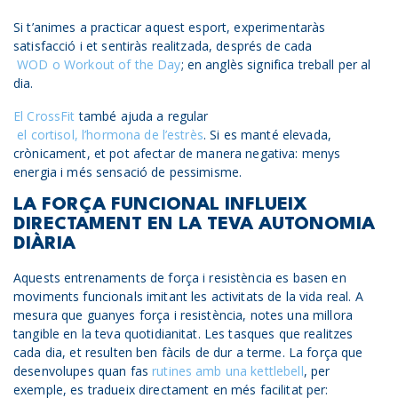
Si t’animes a practicar aquest esport, experimentaràs
satisfacció i et sentiràs realitzada, després de cada
WOD o Workout of the Day
; en anglès significa treball per al
dia.
El CrossFit
també ajuda a regular
el cortisol, l’hormona de l’estrès
. Si es manté elevada,
crònicament, et pot afectar de manera negativa: menys
energia i més sensació de pessimisme.
LA FORÇA FUNCIONAL INFLUEIX
DIRECTAMENT EN LA TEVA AUTONOMIA
DIÀRIA
Aquests entrenaments de força i resistència es basen en
moviments funcionals imitant les activitats de la vida real. A
mesura que guanyes força i resistència, notes una millora
tangible en la teva quotidianitat. Les tasques que realitzes
cada dia, et resulten ben fàcils de dur a terme. La força que
desenvolupes quan fas
rutines amb una kettlebell
, per
exemple, es tradueix directament en més facilitat per: