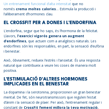
Un entrenament funcional d’alta intensitat
que no
només
crema moltes calories
… Estimula la producció i
l’alliberament d’hormones clau.
EL CROSSFIT PER A DONES I L’ENDORFINA
L’endorfina, segur que ho saps, és l’hormona de la felicitat.
Llavors,
l’exercici vigorós genera un augment
d’endorfines
, que actuen com a analgèsics naturals. Les
endorfines són les responsables, en part, la sensació d’eufòria
i benestar.
Això, òbviament, redueix l’estrès i l’ansietat. És una resposta
natural que contribueix a veure les coses de manera molt
positiva.
L’ESTIMULACIÓ D’ALTRES HORMONES
IMPLICADES EN EL BENESTAR
La dopamina i la serotonina, proporcionen un gran benestar
mental. De fet, són neurotransmissors que regulen l’estat
d’ànim i la sensació de plaer. Per això, l’entrenament regular i
constant de
CrossFit femení millora la teva motivació.