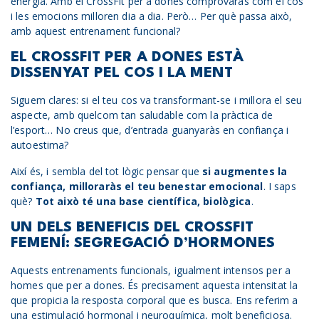
energia. Amb el CrossFit per a dones comprovaràs com el cos
i les emocions milloren dia a dia. Però… Per què passa això,
amb aquest entrenament funcional?
EL CROSSFIT PER A DONES ESTÀ
DISSENYAT PEL COS I LA MENT
Siguem clares: si el teu cos va transformant-se i millora el seu
aspecte, amb quelcom tan saludable com la pràctica de
l’esport… No creus que, d’entrada guanyaràs en confiança i
autoestima?
Així és, i sembla del tot lògic pensar que
si augmentes la
confiança, milloraràs el teu benestar emocional
. I saps
què?
Tot això té una base científica, biològica
.
UN DELS BENEFICIS DEL CROSSFIT
FEMENÍ: SEGREGACIÓ D’HORMONES
Aquests entrenaments funcionals, igualment intensos per a
homes que per a dones. És precisament aquesta intensitat la
que propicia la resposta corporal que es busca. Ens referim a
una estimulació hormonal i neuroquímica, molt beneficiosa.