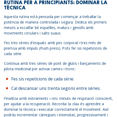
RUTINA PER A PRINCIPIANTS: DOMINAR LA
TÈCNICA
Aquesta rutina està pensada per començar a treballar la
potència de manera controlada i segura. Dedica els primers
minuts a escalfar bé espatlles, malucs i genolls amb
moviments circulars i salts suaus.
Fes tres sèries d’esquats amb pes corporal i tres més de
premsa amb impuls (Push press). Pots fer sis repeticions de
cada sèrie
Continua amb tres sèries de pont de glutis i llançaments de
pilota medicinal per activar cames i tronc:
Fes sis repeticions de cada sèrie.
Cal descansar uns trenta segons entre sèries.
Finalitza amb estiraments i cinc minuts de respiració conscient,
per ajudar a la recuperació. Recorda: la clau és aprendre a
dominar la tècnica i executar correctament el moviment. Així
podràs incrementar càrregues i intensitat, progressivament i