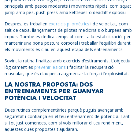
principals amb pesos moderats i moviments ràpids: com squat
jump amb pes, push press amb kettlebell o deadlift explosiu.
Després, es treballen
exercicis pliomètrics
i de velocitat, com
salt de caixa, llançaments de pilotes medicinals o burpees amb
impuls. També es dedica temps al core i a la estabilització; per
mantenir una bona postura corporal i treballar l’equilibri durant
els moviments és clau en aquest etapa dels entrenaments.
Sovint la rutina finalitza amb exercicis d’estiraments. L’objectiu
lògicament es
prevenir lesions
i facilitar la recuperació
muscular, que és clau per a augmentar la força i l’explosivitat.
LA NOSTRA PROPOSTA: DOS
ENTRENAMENTS PER GUANYAR
POTÈNCIA I VELOCITAT
Dues rutines complementàries perquè puguis avançar amb
seguretat i confiança en el teu entrenament de potència. Tant
si tot just comences, com si vols millorar el teu rendiment,
aquestes dues propostes t’ajudaran.