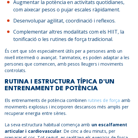
Augmentar la potència en activitats quotidianes,
com aixecar pesos o pujar escales ràpidament.
Desenvolupar agilitat, coordinació i reflexos.
Complementar altres modalitats com els HIIT, la
tonificació o les rutines de força tradicional.
És cert que són especialment útils per a persones amb un
nivell intermedi o avançat. Tanmateix, es poden adaptar a les
persones que comencen, amb pesos lleugers i moviments
controlats.
RUTINA I ESTRUCTURA TÍPICA D’UN
ENTRENAMENT DE POTÈNCIA
Els entrenaments de potència combinen
rutines de força
amb
moviments explosius i incorporen descansos més amplis per
recuperar energia entre sèries.
La seva estructura habitual comença amb
un escalfament
articular i cardiovascular
. De cinc a deu minuts, per
preparar el cos. Tot seguit, es realitzen els exercicis de força