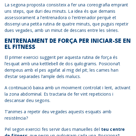
La segona proposta consisteix a fer una coreografia emprant
uns steps, que duri deu minuts. La idea és que demanis
assessorament a l’entrenadora o l’entrenador perquè et
dissenyi una petita rutina de quatre minuts, que puguis repetir
dues vegades, amb un minut de descans entre les sèries.
ENTRENAMENT DE FORÇA PER INICIAR-SE EN
EL FITNESS
El primer exercici suggerit per aquesta rutina de força és
l’esquat amb una kettlebell de dos quilograms. Posiciona’t
dempeus amb el pes agafat al mig del pit; les cames han
d’estar separades l’ample dels malucs.
A continuació baixa amb un moviment controlat i lent, activant
la zona abdominal. Es tractaria de fer vint repeticions i
descansar deu segons.
T’animes a repetir deu vegades aquests esquats amb
resistència?
Pel segon exercici fes servir dues manuelles del
teu centre
de fitness
; que pesin un quilogram cada una. Posiciona’t