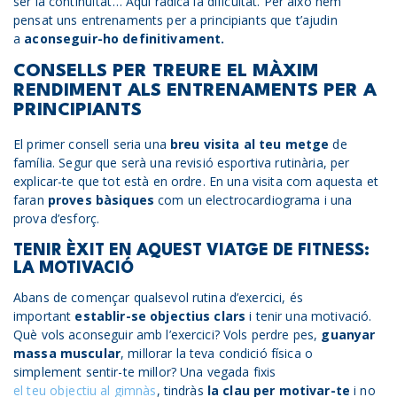
ser la continuïtat… Aquí radica la dificultat. Per això hem
pensat uns entrenaments per a principiants que t’ajudin
a
aconseguir-ho definitivament.
CONSELLS PER TREURE EL MÀXIM
RENDIMENT ALS ENTRENAMENTS PER A
PRINCIPIANTS
El primer consell seria una
breu visita al teu metge
de
família. Segur que serà una revisió esportiva rutinària, per
explicar-te que tot està en ordre. En una visita com aquesta et
faran
proves bàsiques
com un electrocardiograma i una
prova d’esforç.
TENIR ÈXIT EN AQUEST VIATGE DE FITNESS:
LA MOTIVACIÓ
Abans de començar qualsevol rutina d’exercici, és
important
establir-se objectius clars
i tenir una motivació.
Què vols aconseguir amb l’exercici? Vols perdre pes,
guanyar
massa muscular
, millorar la teva condició física o
simplement sentir-te millor? Una vegada fixis
el teu objectiu al gimnàs
, tindràs
la clau per motivar-te
i no