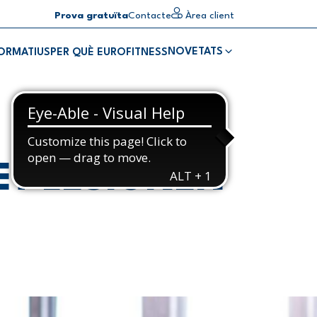
Prova gratuïta
Contacte
Àrea client
NOVETATS
FORMATIUS
PER QUÈ EUROFITNESS
ET LESIONEN