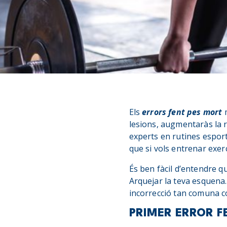
Els
errors fent pes mort
m
lesions, augmentaràs la r
experts en rutines esporti
que si vols entrenar exer
És ben fàcil d’entendre q
Arquejar la teva esquena.
incorrecció tan comuna c
PRIMER ERROR F