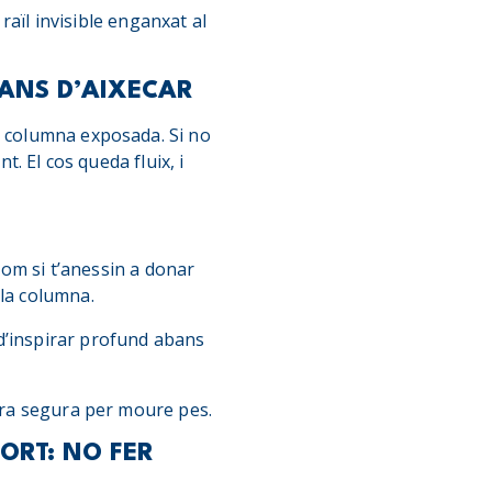
 raïl invisible enganxat al
BANS D’AIXECAR
a columna exposada. Si no
t. El cos queda fluix, i
 com si t’anessin a donar
 la columna.
d’inspirar profund abans
tura segura per moure pes.
ORT: NO FER