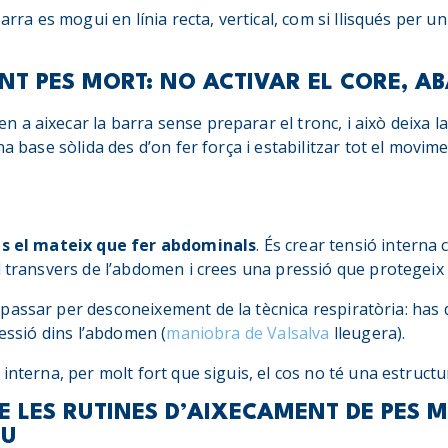
arra es mogui en línia recta, vertical, com si llisqués per un
NT PES MORT: NO ACTIVAR EL CORE, A
a aixecar la barra sense preparar el tronc, i això deixa l
a base sòlida des d’on fer força i estabilitzar tot el movimen
 és el mateix que fer abdominals
. És crear tensió interna
l transvers de l’abdomen i crees una pressió que protegeix
passar per desconeixement de la tècnica respiratòria: has 
ressió dins l’abdomen (
maniobra de Valsalva
lleugera).
 interna, per molt fort que siguis, el cos no té una estruc
E LES RUTINES D’AIXECAMENT DE PES M
EU