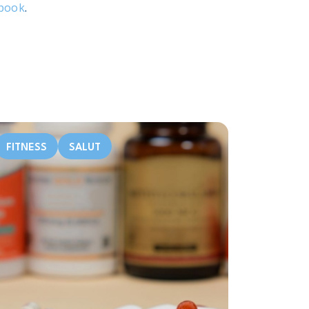
book
.
FITNESS
SALUT