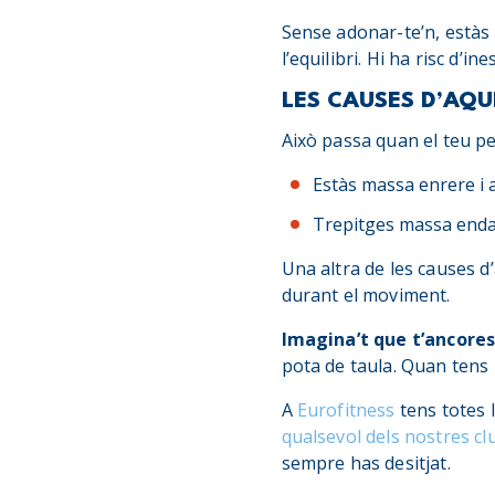
Sense adonar-te’n, estàs
l’equilibri. Hi ha risc d’
LES CAUSES D’AQU
Això passa quan el teu pe
Estàs massa enrere i a
Trepitges massa endav
Una altra de les causes d
durant el moviment.
Imagina’t que t’ancores
pota de taula. Quan tens 
A
Eurofitness
tens totes l
qualsevol dels nostres cl
sempre has desitjat.