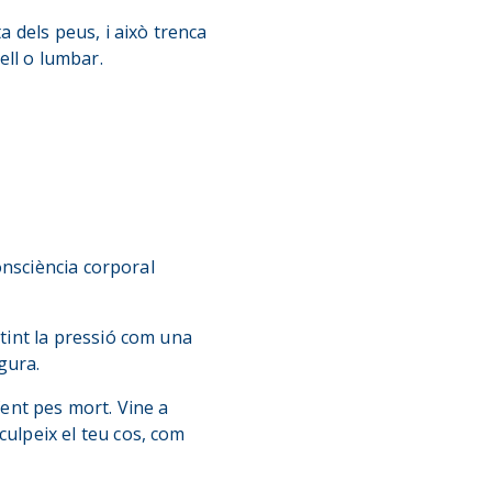
 dels peus, i això trenca
mell o lumbar.
onsciència corporal
artint la pressió com una
gura.
 fent pes mort. Vine a
sculpeix el teu cos, com