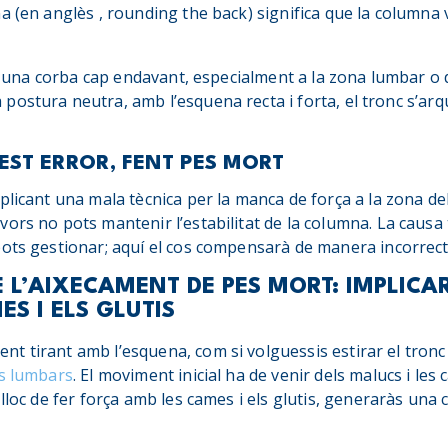
a (en anglès , rounding the back) significa que la columna 
tes una corba cap endavant, especialment a la zona lumbar o 
postura neutra, amb l’esquena recta i forta, el tronc s’ar
EST ERROR, FENT PES MORT
plicant una mala tècnica per la manca de força a la zona de
ors no pots mantenir l’estabilitat de la columna. La causa
pots gestionar; aquí el cos compensarà de manera incorrect
 L’AIXECAMENT DE PES MORT: IMPLICA
ES I ELS GLUTIS
 tirant amb l’esquena, com si volguessis estirar el tronc 
s lumbars
. El moviment inicial ha de venir dels malucs i les
lloc de fer força amb les cames i els glutis, generaràs una 