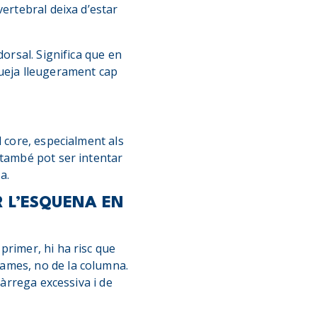
vertebral deixa d’estar
dorsal. Significa que en
queja lleugerament cap
l core, especialment als
 també pot ser intentar
a.
R L’ESQUENA EN
primer, hi ha risc que
 cames, no de la columna.
càrrega excessiva i de