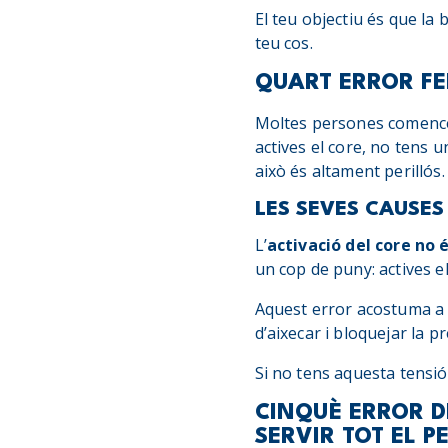
El teu objectiu és que la b
teu cos.
QUART ERROR FE
Moltes persones comencen 
actives el core, no tens un
això és altament perillós.
LES SEVES CAUSES
L’
activació del core no
un cop de puny: actives e
Aquest error acostuma a 
d’aixecar i bloquejar la p
Si no tens aquesta tensió
CINQUÈ ERROR D
SERVIR TOT EL P