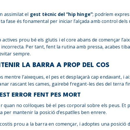
n assimilat el
gest tècnic del “hip hinge”
; podríem expres
ta fase és fonamental per iniciar l’alçada amb control dels
ctives prou bé els glutis i el core abans de començar l’ai
incorrecta. Per tant, fent la rutina amb pressa, acabes tib
 evitar sempre.
TENIR LA BARRA A PROP DEL COS
cos mentre l’aixeques, el pes et desplaçarà cap endavant, i ai
ar rascant les cames, gairebé fregant-les des del terra fins
EST ERROR FENT PES MORT
r quan no col·loques bé el pes corporal sobre els peus. Et 
ta per mantenir la posició d’espatlles ben enrere.
ostis prou a la barra en començar, i adoptes una posició d