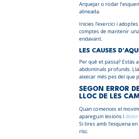
Arquejar o rodar l’esquen
alineada.
Inicies l’exercici i adop
comptes de mantenir una 
endavant.
LES CAUSES D’AQU
Per què et passa? Estàs a
abdominals profunds. Llav
aixecar més pes del que 
SEGON ERROR DE
LLOC DE LES CAM
Quan comences el moviment
apareguin lesions i
dolor
Si tires amb l’esquena en 
risc.