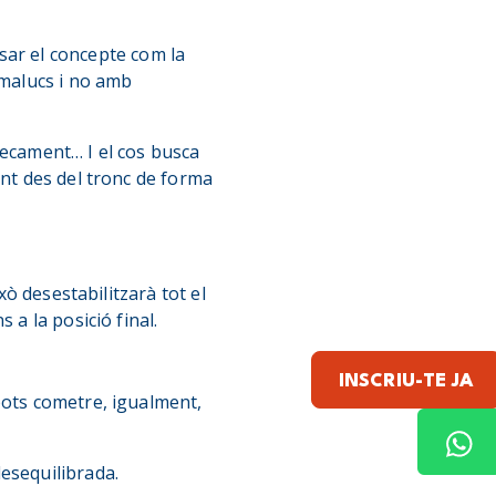
sar el concepte com la
 malucs i no amb
xecament… I el cos busca
ant des del tronc de forma
xò desestabilitzarà tot el
 a la posició final.
INSCRIU-TE JA
pots cometre, igualment,
esequilibrada.