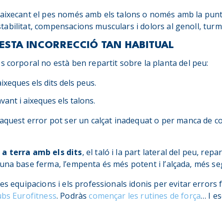
 aixecant el pes només amb els talons o només amb la punta
inestabilitat, compensacions musculars i dolors al genoll, tur
ESTA INCORRECCIÓ TAN HABITUAL
s corporal no està ben repartit sobre la planta del peu:
ixeques els dits dels peus.
ant i aixeques els talons.
’aquest error pot ser un calçat inadequat o per manca de c
 a terra amb els dits
, el taló i la part lateral del peu, rep
una base ferma, l’empenta és més potent i l’alçada, més se
es equipacions i els professionals idonis per evitar errors
ubs Eurofitness
. Podràs
començar les rutines de força
… I e