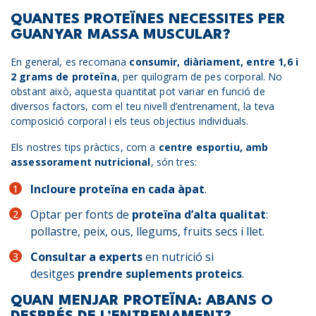
QUANTES PROTEÏNES NECESSITES PER
GUANYAR MASSA MUSCULAR?
En general, es recomana
consumir, diàriament, entre 1,6 i
2 grams de proteïna
, per quilogram de pes corporal. No
obstant això, aquesta quantitat pot variar en funció de
diversos factors, com el teu nivell d’entrenament, la teva
composició corporal i els teus objectius individuals.
Els nostres tips pràctics, com a
centre esportiu, amb
assessorament nutricional
, són tres:
Incloure proteïna en cada àpat
.
Optar per fonts de
proteïna d’alta qualitat
:
pollastre, peix, ous, llegums, fruits secs i llet.
Consultar a experts
en nutrició si
desitges
prendre suplements proteics
.
QUAN MENJAR PROTEÏNA: ABANS O