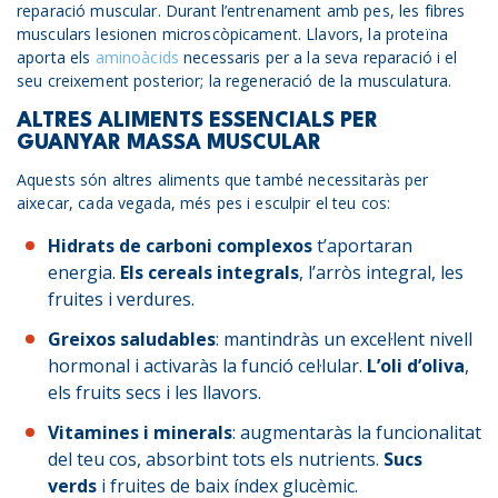
reparació muscular. Durant l’entrenament amb pes, les fibres
musculars lesionen microscòpicament. Llavors, la proteïna
aporta els
aminoàcids
necessaris per a la seva reparació i el
seu creixement posterior; la regeneració de la musculatura.
ALTRES ALIMENTS ESSENCIALS PER
GUANYAR MASSA MUSCULAR
Aquests són altres aliments que també necessitaràs per
aixecar, cada vegada, més pes i esculpir el teu cos:
Hidrats de carboni complexos
t’aportaran
energia.
Els cereals integrals
, l’arròs integral, les
fruites i verdures.
Greixos saludables
: mantindràs un excel·lent nivell
hormonal i activaràs la funció cel·lular.
L’oli d’oliva
,
els fruits secs i les llavors.
Vitamines i minerals
: augmentaràs la funcionalitat
del teu cos, absorbint tots els nutrients.
Sucs
verds
i fruites de baix índex glucèmic.