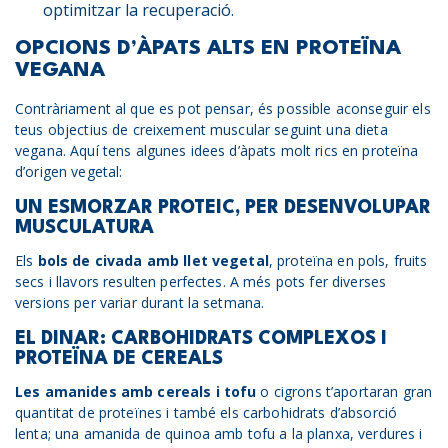
optimitzar la recuperació.
OPCIONS D’ÀPATS ALTS EN PROTEÏNA
VEGANA
Contràriament al que es pot pensar, és possible aconseguir els
teus objectius de creixement muscular seguint una dieta
vegana. Aquí tens algunes idees d’àpats molt rics en proteïna
d’origen vegetal:
UN ESMORZAR PROTEIC, PER DESENVOLUPAR
MUSCULATURA
Els
bols de civada amb llet vegetal
, proteïna en pols, fruits
secs i llavors resulten perfectes. A més pots fer diverses
versions per variar durant la setmana.
EL DINAR: CARBOHIDRATS COMPLEXOS I
PROTEÏNA DE CEREALS
Les amanides amb cereals i tofu
o cigrons t’aportaran gran
quantitat de proteïnes i també els carbohidrats d’absorció
lenta; una amanida de quinoa amb tofu a la planxa, verdures i