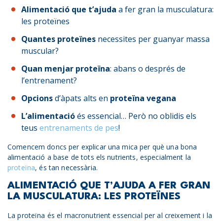
Alimentació que t’ajuda
a fer gran la musculatura:
les proteïnes
Quantes proteïnes
necessites per guanyar massa
muscular?
Quan menjar proteïna
: abans o després de
l’entrenament?
Opcions
d’àpats alts en
proteïna vegana
L’alimentació
és essencial… Però no oblidis els
teus
entrenaments de pes
!
Comencem doncs per explicar una mica per què una bona
alimentació a base de tots els nutrients, especialment la
proteïna
, és tan necessària.
ALIMENTACIÓ QUE T’AJUDA A FER GRAN
LA MUSCULATURA: LES PROTEÏNES
La proteïna és el macronutrient essencial per al creixement i la