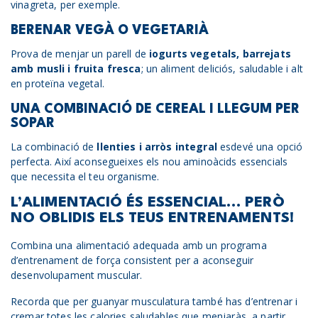
vinagreta, per exemple.
BERENAR VEGÀ O VEGETARIÀ
Prova de menjar un parell de
iogurts vegetals, barrejats
amb musli i fruita fresca
; un aliment deliciós, saludable i alt
en proteïna vegetal.
UNA COMBINACIÓ DE CEREAL I LLEGUM PER
SOPAR
La combinació de
llenties i arròs integral
esdevé una opció
perfecta. Així aconsegueixes els nou aminoàcids essencials
que necessita el teu organisme.
L’ALIMENTACIÓ ÉS ESSENCIAL… PERÒ
NO OBLIDIS ELS TEUS ENTRENAMENTS!
Combina una alimentació adequada amb un programa
d’entrenament de força consistent per a aconseguir
desenvolupament muscular.
Recorda que per guanyar musculatura també has d’entrenar i
cremar totes les calories saludables que menjaràs, a partir