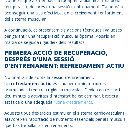
No deixis que això et passi a tu! Aprèn a planificar una bona
recuperació, després d’una sessió d’entrenament. T’ajudarà a
aconseguir una alta efectivitat en el creixement i enfortiment
del sistema muscular.
A continuació, et presentem sis accions tècniques i valuoses
per garantir una recuperació muscular òptima. Posa’ls en
marxa de seguida i gaudeix dels resultats.
PRIMERA ACCIÓ DE RECUPERACIÓ,
DESPRÉS D’UNA SESSIÓ
D’ENTRENAMENT: REFREDAMENT ACTIU
No finalitzis de sobte la sessió d’entrenament.
Un
refredament actiu
és clau per eliminar toxines
acumulades i reduir la rigidesa muscular. Dedica entre cinc i
deu minuts a activitats d’intensitat baixa: caminar, bicicleta
estàtica o una adequada
rutina d’estiraments
.
Aquests tipus d’exercicis estimulen el sistema cardiovascular i
afavoreixen l’aportació de nutrients essencials per als músculs
que has treballat als entrenaments.