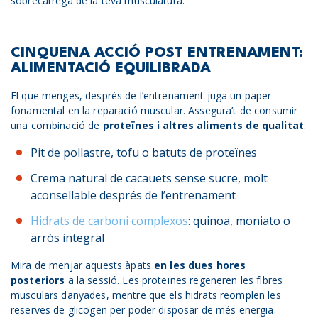
sobrecàrrega de la teva musculatura.
CINQUENA ACCIÓ POST ENTRENAMENT:
ALIMENTACIÓ EQUILIBRADA
El que menges, després de l’entrenament juga un paper
fonamental en la reparació muscular. Assegura’t de consumir
una combinació de
proteïnes i altres aliments de qualitat
:
Pit de pollastre, tofu o batuts de proteïnes
Crema natural de cacauets sense sucre, molt
aconsellable després de l’entrenament
Hidrats de carboni complexos
: quinoa, moniato o
arròs integral
Mira de menjar aquests àpats
en les dues hores
posteriors
a la sessió. Les proteïnes regeneren les fibres
musculars danyades, mentre que els hidrats reomplen les
reserves de glicogen per poder disposar de més energia.