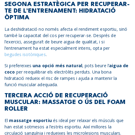
SEGONA ESTRATÈGICA PER RECUPERAR-
TE DE L’ENTRENAMENT: HIDRATACIÓ
ÒPTIMA
La deshidratació no només afecta el rendiment esportiu, sinó
també la capacitat del cos per recuperar-se. Després de
l’exercici, assegura’t de beure aigua de qualitat, i si
l’entrenament ha estat especialment intens, opta per
begudes isotòniques
.
Si prefereixes
una opció més natural
, pots beure l’
aigua de
coco
per reequilibrar els electròlits perduts. Una bona
hidratació redueix el risc de rampes i ajuda a mantenir la
funció muscular adequada.
TERCERA ACCIÓ DE RECUPERACIÓ
MUSCULAR: MASSATGE O ÚS DEL FOAM
ROLLER
El
massatge esportiu
és ideal per relaxar els músculs que
han estat sotmesos a l’estrès esportiu. Així millores la
circulació sanguínia i redueixes les microlesions musculars.