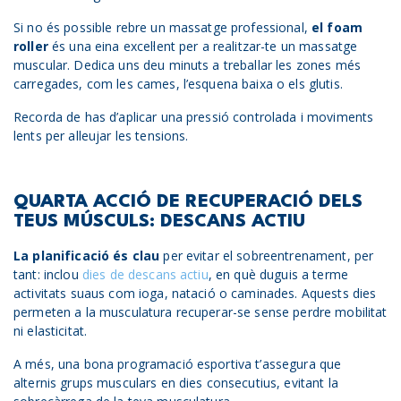
Si no és possible rebre un massatge professional,
el foam
roller
és una eina excel·lent per a realitzar-te un massatge
muscular. Dedica uns deu minuts a treballar les zones més
carregades, com les cames, l’esquena baixa o els glutis.
Recorda de has d’aplicar una pressió controlada i moviments
lents per alleujar les tensions.
QUARTA ACCIÓ DE RECUPERACIÓ DELS
TEUS MÚSCULS: DESCANS ACTIU
La planificació és clau
per evitar el sobreentrenament, per
tant: inclou
dies de descans actiu
, en què duguis a terme
activitats suaus com ioga, natació o caminades. Aquests dies
permeten a la musculatura recuperar-se sense perdre mobilitat
ni elasticitat.
A més, una bona programació esportiva t’assegura que
alternis grups musculars en dies consecutius, evitant la