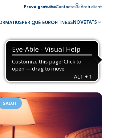
Prova gratuïta
Contacte
Àrea client
NOVETATS
FORMATIUS
PER QUÈ EUROFITNESS
SALUT