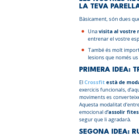
LA TEVA PARELL
Bàsicament, són dues qu
Una
visita al vostre
entrenar el vostre esp
També és molt import
lesions que només us 
PRIMERA IDEA: 
El
Crossfit
està de moda 
exercicis funcionals, d’aq
moviments es converteixe
Aquesta modalitat d’entre
emocional d
‘assolir fit
segur que li agradarà.
SEGONA IDEA: RU