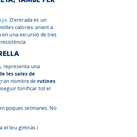
ETA, TAMBÉ PER
nya
. D’entrada és un
oltes calories: anant a
s
en una excursió de tres
i resistència.
RELLA
a
, representa una
de les sales de
n gran nombre de
rutines
seguir tonificar tot el
en poques setmanes. No
a el teu gimnàs i