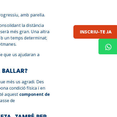
gressiu, amb parella.
onsolidant la distància
 serà més gran. Una altra
INSCRIU-TE JA
mb un temps determinat;
setmanes.
me que us ajudaran a
A BALLAR?
que més us agradi. Des
ona condició física i en
 té aquest
component de
lasse de