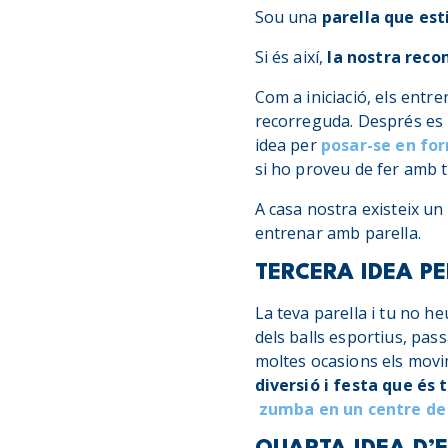
Sou una
parella que est
Si és així,
la nostra reco
Com a iniciació, els entr
recorreguda. Després es 
idea per
posar-se en fo
si ho proveu de fer amb 
A casa nostra existeix u
entrenar amb parella.
TERCERA IDEA P
La teva parella i tu no h
dels balls esportius, pas
moltes ocasions els movim
diversió i festa que és 
zumba en un centre de 