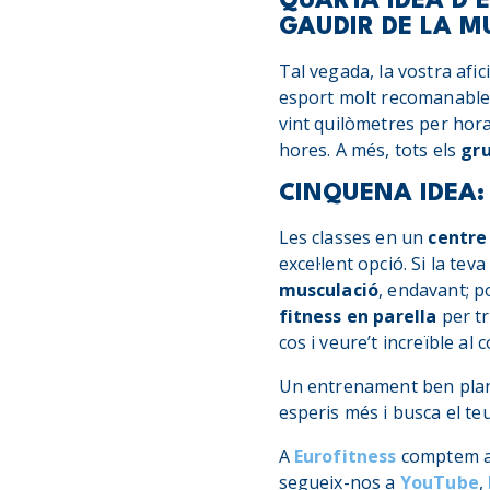
QUARTA IDEA D’E
GAUDIR DE LA 
Tal vegada, la vostra afi
esport molt recomanable p
vint quilòmetres per hora
hores. A més, tots els
gru
CINQUENA IDEA: 
Les classes en un
centre 
excel·lent opció. Si la teva
musculació
, endavant; 
fitness en parella
per tr
cos i veure’t increïble al
Un entrenament ben plani
esperis més i busca el te
A
Eurofitness
comptem amb
segueix-nos a
YouTube
,