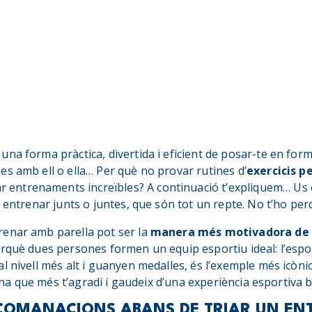
una forma pràctica, divertida i eficient de posar-te en for
s amb ell o ella… Per què no provar rutines d’
exercicis p
 entrenaments increïbles? A continuació t’expliquem… Us
 entrenar junts o juntes, que són tot un repte. No t’ho perd
enar amb parella pot ser la
manera més motivadora de d
rquè dues persones formen un equip esportiu ideal: l’esporti
l nivell més alt i guanyen medalles, és l’exemple més icòni
plina que més t’agradi i gaudeix d’una experiència esportiva 
ECOMANACIONS ABANS DE TRIAR UN E