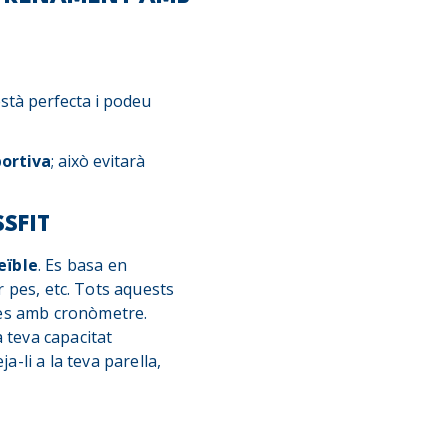
està perfecta i podeu
portiva
; això evitarà
SFIT
eïble
. Es basa en
r pes, etc. Tots aquests
des amb cronòmetre.
 teva capacitat
eja-li a la teva parella,