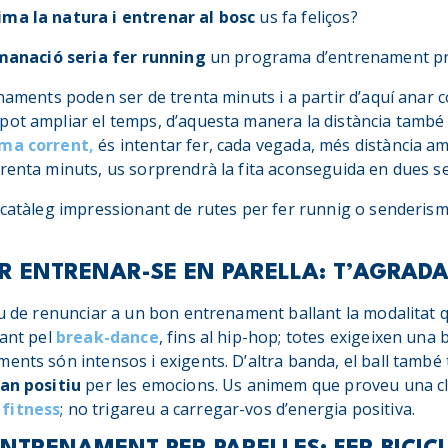
ima la natura i entrenar al bosc
us fa feliços?
manació seria fer running
un programa d’entrenament pro
enaments poden ser de trenta minuts i a partir d’aquí anar c
pot ampliar el temps, d’aquesta manera la distància també
rma corrent,
és intentar fer, cada vegada, més distància a
trenta minuts, us sorprendrà la fita aconseguida en dues 
n catàleg impressionant de rutes per fer runnig o senderis
ER ENTRENAR-SE EN PARELLA: T’AGRAD
eu de renunciar a un bon entrenament ballant la modalitat 
sant pel
break-dance
, fins al hip-hop; totes exigeixen una b
ents són intensos i exigents. D’altra banda, el ball també
tan positiu
per les emocions. Us animem que proveu una c
fitness
; no trigareu a carregar-vos d’energia positiva.