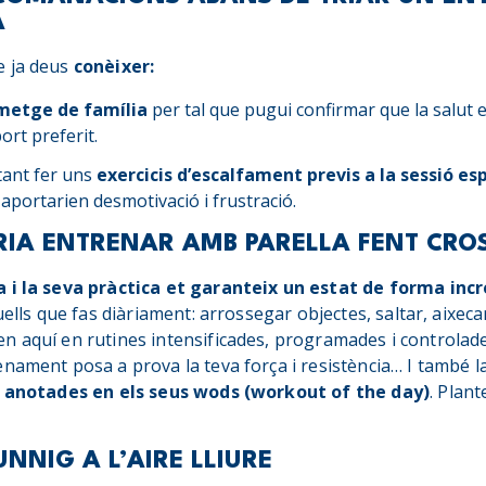
A
e ja deus
conèixer:
 metge de família
per tal que pugui confirmar que la salut 
ort preferit.
ant fer uns
exercicis d’escalfament previs a la sessió es
aportarien desmotivació i frustració.
TRIA ENTRENAR AMB PARELLA FENT CROS
i la seva pràctica et garanteix un estat de forma incr
uells que fas diàriament: arrossegar objectes, saltar, aixeca
n aquí en rutines intensificades, programades i controla
nament posa a prova la teva força i resistència… I també la
es anotades en els seus wods (workout of the day)
. Plant
NNIG A L’AIRE LLIURE