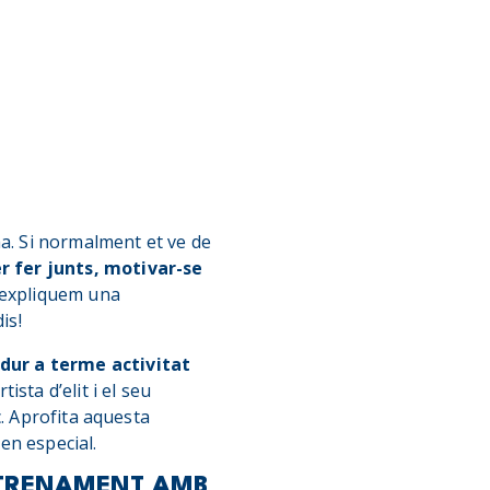
ma. Si normalment et ve de
er fer junts, motivar-se
 expliquem una
is!
ur a terme activitat
sta d’elit i el seu
c. Aprofita aquesta
ben especial.
NTRENAMENT AMB