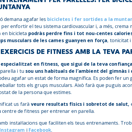
NTRENAMENT PER PARELLES: FER BICICL
MUNTANYA
ció demana agafar les
bicicletes i fer sortides a la munta
er enfortir el teu sistema cardiovascular i, a més, crema m
 en bicicleta
podràs perdre fins i tot nou-centes calorie
ps musculars de les cames guanyen en força
, tonicitat 
EXERCICIS DE FITNESS AMB LA TEVA PA
especialitzat en fitness, que sigui de la teva confianç
 parella i tu
sou uns habituals de l’ambient del gimnàs i 
podeu agafar un estat de forma magnífica. Es poden fer u
eballar tots els grups musculars. Això farà que puguis acon
 costat de la persona que estimes.
ficat us farà
veure resultats físics i sobretot de salut,
u centre de fitness per entrenar en parella.
 instal·lacions que faciliten els teus entrenaments. Trob
Instagram
i
Facebook
.