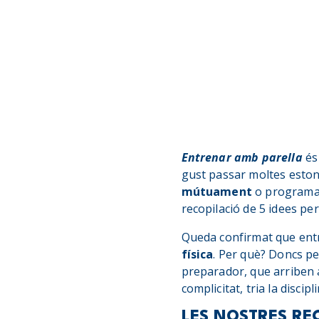
Entrenar amb parella
és 
gust passar moltes estone
mútuament
o programar
recopilació de 5 idees per
Queda confirmat que entr
física
. Per què? Doncs pe
preparador, que arriben a
complicitat, tria la disci
LES NOSTRES R