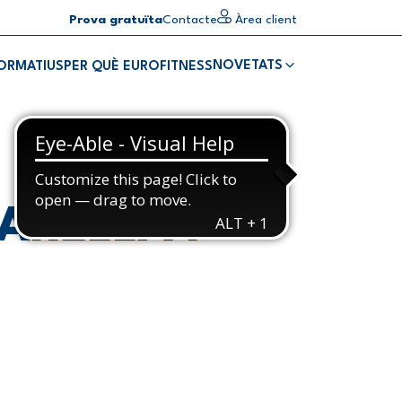
Prova gratuïta
Contacte
Àrea client
NOVETATS
FORMATIUS
PER QUÈ EUROFITNESS
ARELLA I