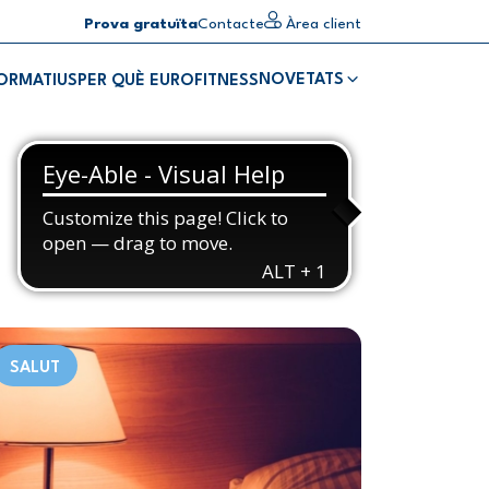
Prova gratuïta
Contacte
Àrea client
NOVETATS
FORMATIUS
PER QUÈ EUROFITNESS
SALUT