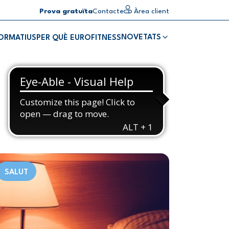
Prova gratuïta
Contacte
Àrea client
NOVETATS
FORMATIUS
PER QUÈ EUROFITNESS
SALUT