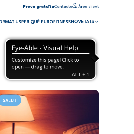
Prova gratuïta
Contacte
Àrea client
NOVETATS
FORMATIUS
PER QUÈ EUROFITNESS
SALUT