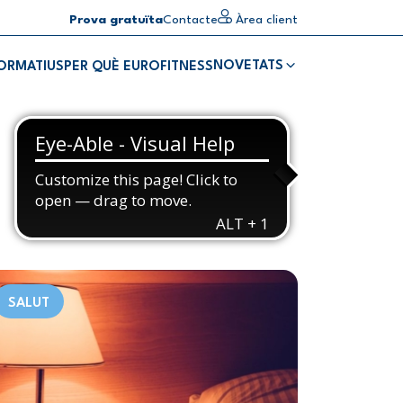
Prova gratuïta
Contacte
Àrea client
NOVETATS
FORMATIUS
PER QUÈ EUROFITNESS
SALUT